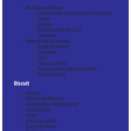
Acrílicos e Pérolas
Ferramentas Scrapbook e Patchwork
Flores
Mantas
Pistola e Refil de Cola
Tesouras
Argolas para Chaveiro
Bolas de Isopor
Pedrarias
Fitas
Fios e Cordões
Acrílicos para Personalizados
Impressão 3D
Biscuit
Massas
Moldes de Silicone
Cortadores e Marcadores
Ferramentas
Olhos
Pós e Corantes
Bases Acrílicas