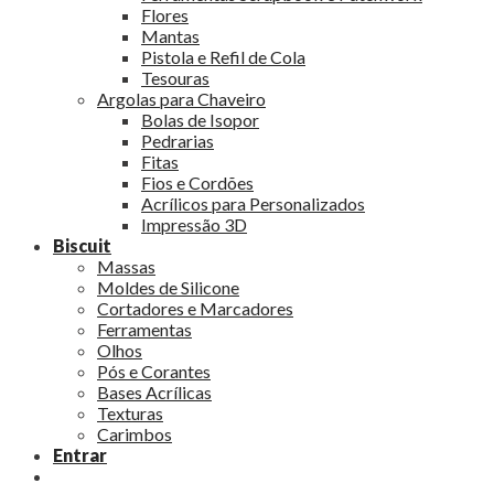
Flores
Mantas
Pistola e Refil de Cola
Tesouras
Argolas para Chaveiro
Bolas de Isopor
Pedrarias
Fitas
Fios e Cordões
Acrílicos para Personalizados
Impressão 3D
Biscuit
Massas
Moldes de Silicone
Cortadores e Marcadores
Ferramentas
Olhos
Pós e Corantes
Bases Acrílicas
Texturas
Carimbos
Entrar