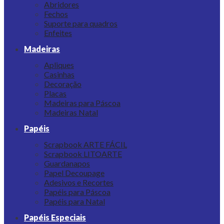
Abridores
Fechos
Suporte para quadros
Enfeites
Madeiras
Apliques
Casinhas
Decoração
Placas
Madeiras para Páscoa
Madeiras Natal
Papéis
Scrapbook ARTE FÁCIL
Scrapbook LITOARTE
Guardanapos
Papel Decoupage
Adesivos e Recortes
Papéis para Páscoa
Papéis para Natal
Papéis Especiais