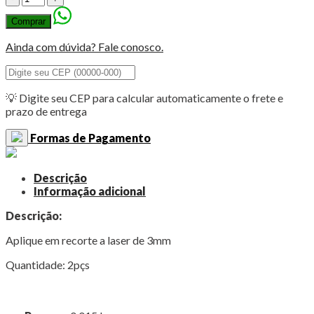
Cantoneira
Comprar
Arabesco
9
Ainda com dúvida? Fale conosco.
x
6cm
quantidade
💡 Digite seu CEP para calcular automaticamente o frete e
prazo de entrega
Formas de Pagamento
Descrição
Informação adicional
Descrição:
Aplique em recorte a laser de 3mm
Quantidade: 2pçs