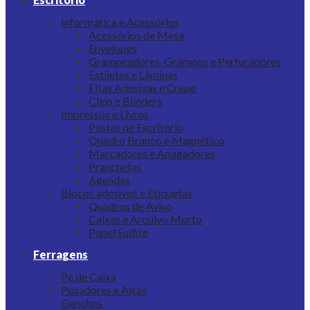
Informática e Acessórios
Acessórios de Mesa
Envelopes
Grampeadores, Grampos e Perfuradores
Estiletes e Lâminas
Fitas Adesivas e Crepe
Clips e Blinders
Impressos e Livros
Pastas de Escritório
Quadro Branco e Magnético
Marcadores e Apagadores
Pranchetas
Agendas
Blocos adesivos e Etiquetas
Quadros de Aviso
Caixas e Arquivo Morto
Papel Sulfite
Ferragens
Pé de Caixa
Puxadores e Alças
Ganchos