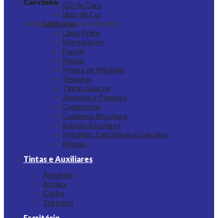
Carrinho
Giz de Cera
lápis de Cor
Nenhum produto no carrinho.
Lapiseiras
Lápis Preto
Marcadores
Papéis
Pastas
Massa de Modelar
Tesouras
Tintas Guache
Agendas e Planners
Cadernetas
Cadernos Brochura
Estojos Escolares
Mochilas, Lancheiras e Garrafas
Réguas
Tintas e Auxiliares
Aquarela
Acrilex
Corfix
Tekbond
Escritório