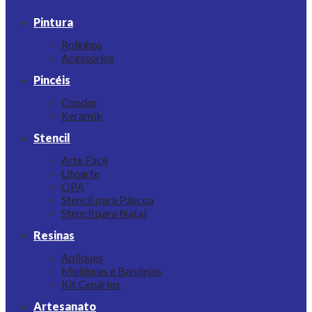
Pintura
Rolinhos
Acessórios
Pincéis
Condor
Keramik
Stencil
Arte Fácil
Litoarte
OPA
Stencil para Páscoa
Stencil para Natal
Resinas
Apliques
Molduras e Bandejas
Kit Cenários
Artesanato