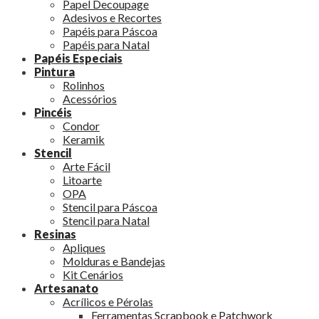
Papel Decoupage
Adesivos e Recortes
Papéis para Páscoa
Papéis para Natal
Papéis Especiais
Pintura
Rolinhos
Acessórios
Pincéis
Condor
Keramik
Stencil
Arte Fácil
Litoarte
OPA
Stencil para Páscoa
Stencil para Natal
Resinas
Apliques
Molduras e Bandejas
Kit Cenários
Artesanato
Acrílicos e Pérolas
Ferramentas Scrapbook e Patchwork