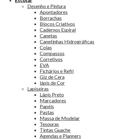
Escolar
Desenho e Pintura
Apontadores
Borrachas
Blocos Criativos
Cadernos Espiral
Canetas
Canetinhas Hidrográficas
Colas
Compassos
Corretivos
EVA
Fichários e Refil
Giz de Cera
lápis de Cor
Lapiseiras
Lápis Preto
Marcadores
Papéis
Pastas
Massa de Modelar
Tesouras
Tintas Guache
Agendas e Planners