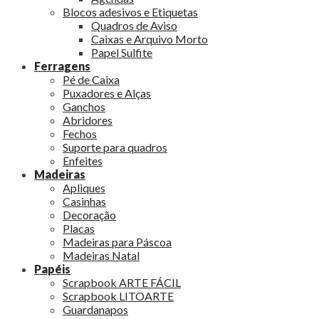
Blocos adesivos e Etiquetas
Quadros de Aviso
Caixas e Arquivo Morto
Papel Sulfite
Ferragens
Pé de Caixa
Puxadores e Alças
Ganchos
Abridores
Fechos
Suporte para quadros
Enfeites
Madeiras
Apliques
Casinhas
Decoração
Placas
Madeiras para Páscoa
Madeiras Natal
Papéis
Scrapbook ARTE FÁCIL
Scrapbook LITOARTE
Guardanapos