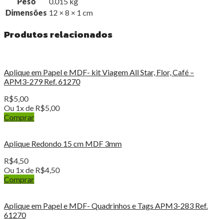
Peso
0.015 kg
Dimensões
12 × 8 × 1 cm
Produtos relacionados
Aplique em Papel e MDF- kit Viagem All Star, Flor, Café –
APM3-279 Ref. 61270
R$
5,00
Ou 1x de
R$
5,00
Comprar
Aplique Redondo 15 cm MDF 3mm
R$
4,50
Ou 1x de
R$
4,50
Comprar
Aplique em Papel e MDF- Quadrinhos e Tags APM3-283 Ref.
61270