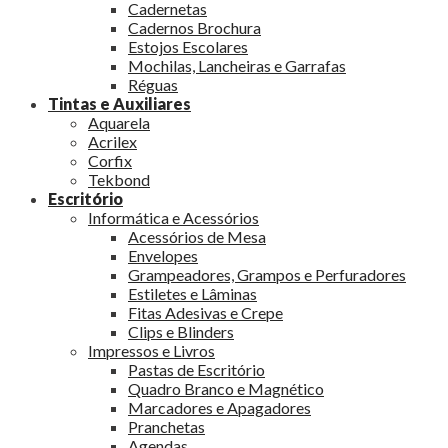
Cadernetas
Cadernos Brochura
Estojos Escolares
Mochilas, Lancheiras e Garrafas
Réguas
Tintas e Auxiliares
Aquarela
Acrilex
Corfix
Tekbond
Escritório
Informática e Acessórios
Acessórios de Mesa
Envelopes
Grampeadores, Grampos e Perfuradores
Estiletes e Lâminas
Fitas Adesivas e Crepe
Clips e Blinders
Impressos e Livros
Pastas de Escritório
Quadro Branco e Magnético
Marcadores e Apagadores
Pranchetas
Agendas