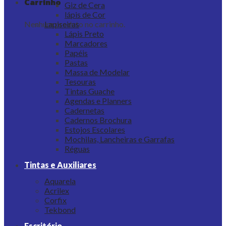
Carrinho
Giz de Cera
lápis de Cor
Nenhum produto no carrinho.
Lapiseiras
Lápis Preto
Marcadores
Papéis
Pastas
Massa de Modelar
Tesouras
Tintas Guache
Agendas e Planners
Cadernetas
Cadernos Brochura
Estojos Escolares
Mochilas, Lancheiras e Garrafas
Réguas
Tintas e Auxiliares
Aquarela
Acrilex
Corfix
Tekbond
Escritório