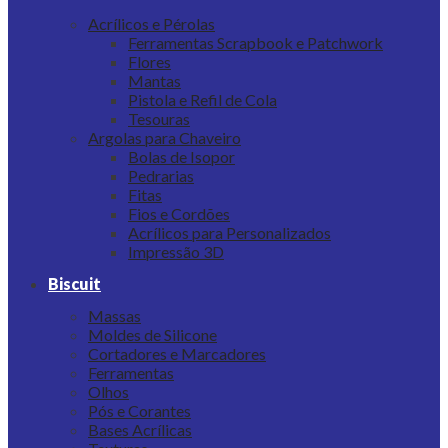
Acrílicos e Pérolas
Ferramentas Scrapbook e Patchwork
Flores
Mantas
Pistola e Refil de Cola
Tesouras
Argolas para Chaveiro
Bolas de Isopor
Pedrarias
Fitas
Fios e Cordões
Acrílicos para Personalizados
Impressão 3D
Biscuit
Massas
Moldes de Silicone
Cortadores e Marcadores
Ferramentas
Olhos
Pós e Corantes
Bases Acrílicas