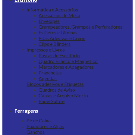
Informática e Acessórios
Acessórios de Mesa
Envelopes
Grampeadores, Grampos e Perfuradores
Estiletes e Lâminas
Fitas Adesivas e Crepe
Clips e Blinders
Impressos e Livros
Pastas de Escritório
Quadro Branco e Magnético
Marcadores e Apagadores
Pranchetas
Agendas
Blocos adesivos e Etiquetas
Quadros de Aviso
Caixas e Arquivo Morto
Papel Sulfite
Ferragens
Pé de Caixa
Puxadores e Alças
Ganchos