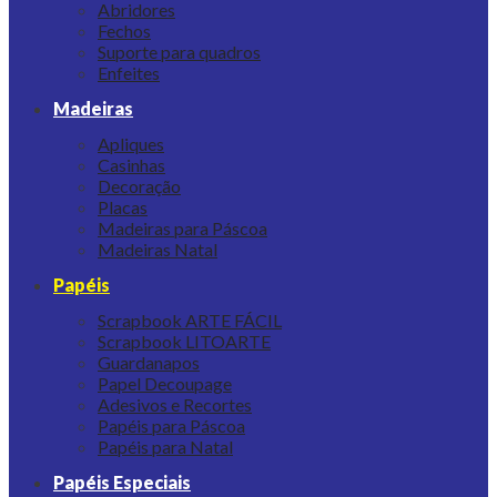
Abridores
Fechos
Suporte para quadros
Enfeites
Madeiras
Apliques
Casinhas
Decoração
Placas
Madeiras para Páscoa
Madeiras Natal
Papéis
Scrapbook ARTE FÁCIL
Scrapbook LITOARTE
Guardanapos
Papel Decoupage
Adesivos e Recortes
Papéis para Páscoa
Papéis para Natal
Papéis Especiais