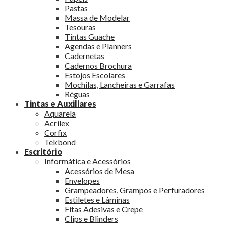
Pastas
Massa de Modelar
Tesouras
Tintas Guache
Agendas e Planners
Cadernetas
Cadernos Brochura
Estojos Escolares
Mochilas, Lancheiras e Garrafas
Réguas
Tintas e Auxiliares
Aquarela
Acrilex
Corfix
Tekbond
Escritório
Informática e Acessórios
Acessórios de Mesa
Envelopes
Grampeadores, Grampos e Perfuradores
Estiletes e Lâminas
Fitas Adesivas e Crepe
Clips e Blinders