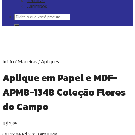
Texturas
Carimbos
Pesquisar
por:
Início
/
Madeiras
/
Apliques
Aplique em Papel e MDF-
APM8-1348 Coleção Flores
do Campo
R$
3,95
Ou 1x de
R$
3,95
sem juros