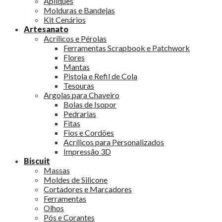
Apliques
Molduras e Bandejas
Kit Cenários
Artesanato
Acrílicos e Pérolas
Ferramentas Scrapbook e Patchwork
Flores
Mantas
Pistola e Refil de Cola
Tesouras
Argolas para Chaveiro
Bolas de Isopor
Pedrarias
Fitas
Fios e Cordões
Acrílicos para Personalizados
Impressão 3D
Biscuit
Massas
Moldes de Silicone
Cortadores e Marcadores
Ferramentas
Olhos
Pós e Corantes