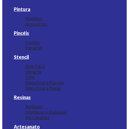
Pintura
Rolinhos
Acessórios
Pincéis
Condor
Keramik
Stencil
Arte Fácil
Litoarte
OPA
Stencil para Páscoa
Stencil para Natal
Resinas
Apliques
Molduras e Bandejas
Kit Cenários
Artesanato