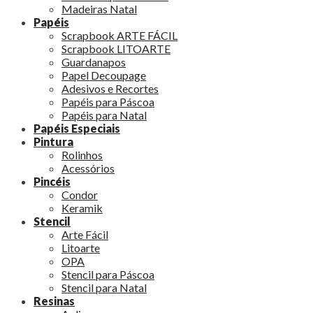
Madeiras Natal
Papéis
Scrapbook ARTE FÁCIL
Scrapbook LITOARTE
Guardanapos
Papel Decoupage
Adesivos e Recortes
Papéis para Páscoa
Papéis para Natal
Papéis Especiais
Pintura
Rolinhos
Acessórios
Pincéis
Condor
Keramik
Stencil
Arte Fácil
Litoarte
OPA
Stencil para Páscoa
Stencil para Natal
Resinas