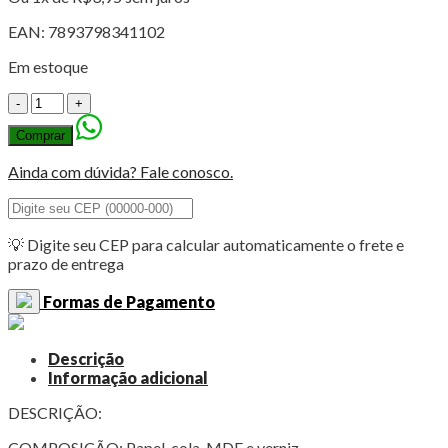
EAN:
7893798341102
Em estoque
Aplique
em
Comprar
Papel
e
Ainda com dúvida? Fale conosco.
MDF-
APM8-
1348
Coleção
💡 Digite seu CEP para calcular automaticamente o frete e
Flores
prazo de entrega
do
Campo
Formas de Pagamento
quantidade
Descrição
Informação adicional
DESCRIÇÃO:
COMPOSIÇÃO: Papel, cola, MDF e verniz.