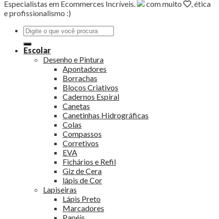
Especialistas em Ecommerces Incríveis.
com muito
, ética
e profissionalismo :)
Pesquisar
por:
Escolar
Desenho e Pintura
Apontadores
Borrachas
Blocos Criativos
Cadernos Espiral
Canetas
Canetinhas Hidrográficas
Colas
Compassos
Corretivos
EVA
Fichários e Refil
Giz de Cera
lápis de Cor
Lapiseiras
Lápis Preto
Marcadores
Papéis