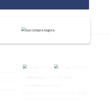
Entregas
Whatsapp:
(47) 99909-2204
contato@lunapel.com.br
Seg a Sex das 9hs às 12hs e das 13:30hs
às 18:30hs. Sábado das 9:00h às 12hs.