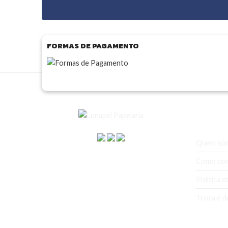
FORMAS DE PAGAMENTO
A empr
Quem so
Como co
Política d
Troca e d