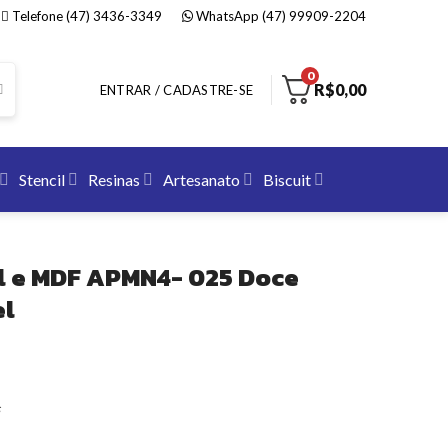
Telefone (47) 3436-3349
WhatsApp (47) 99909-2204
0
R$
0,00
ENTRAR / CADASTRE-SE
Stencil
Resinas
Artesanato
Biscuit
l e MDF APMN4- 025 Doce
el