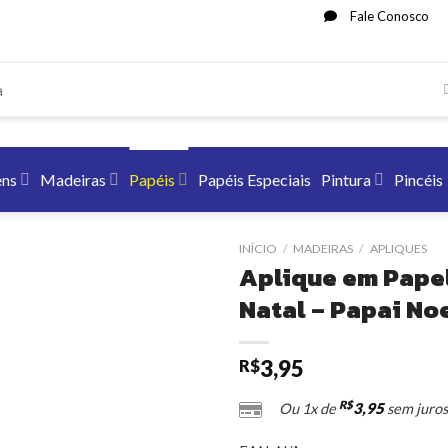
Fale Conosco
ens
Madeiras
Papéis
Papéis Especiais
Pintura
Pincéis
INÍCIO
/
MADEIRAS
/
APLIQUES
Aplique em Pape
Natal – Papai No
3,95
R$
R$
3,95
Ou 1x de
sem juros