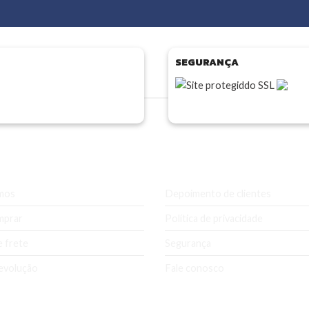
SEGURANÇA
esa
Ajuda e Suporte
mos
Depoimento de clientes
mprar
Política de privacidade
e frete
Segurança
evolução
Fale conosco