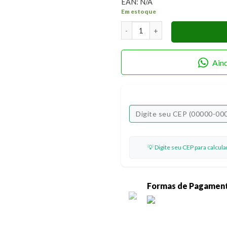
EAN:
N/A
Em estoque
Aplique em Papel e MDF APMN4-
Ain
💡 Digite seu CEP para calcul
Formas de Pagamen