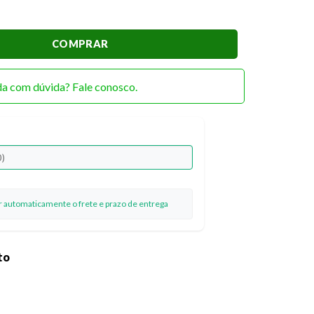
 025 Doce Natal - Papai Noel quantidade
COMPRAR
da com dúvida? Fale conosco.
ar automaticamente o frete e prazo de entrega
to