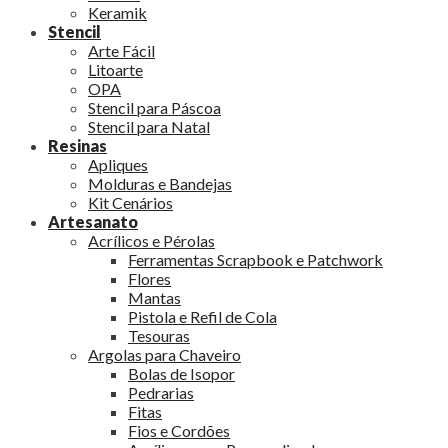
Keramik
Stencil
Arte Fácil
Litoarte
OPA
Stencil para Páscoa
Stencil para Natal
Resinas
Apliques
Molduras e Bandejas
Kit Cenários
Artesanato
Acrílicos e Pérolas
Ferramentas Scrapbook e Patchwork
Flores
Mantas
Pistola e Refil de Cola
Tesouras
Argolas para Chaveiro
Bolas de Isopor
Pedrarias
Fitas
Fios e Cordões