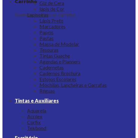
Carrinho
Giz de Cera
lápis de Cor
Nenhum produto no carrinho.
Lapiseiras
Lápis Preto
Marcadores
Papéis
Pastas
Massa de Modelar
Tesouras
Tintas Guache
Agendas e Planners
Cadernetas
Cadernos Brochura
Estojos Escolares
Mochilas, Lancheiras e Garrafas
Réguas
Tintas e Auxiliares
Aquarela
Acrilex
Corfix
Tekbond
Escritório