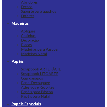
Abridores
Fechos
Suporte para quadros
Enfeites
Madeiras
Apliques
Casinhas
Decoração
Placas
Madeiras para Páscoa
Madeiras Natal
Papéis
Scrapbook ARTE FÁCIL
Scrapbook LITOARTE
Guardanapos
Papel Decoupage
Adesivos e Recortes
Papéis para Páscoa
Papéis para Natal
Papéis Especiais