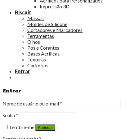
Acrílicos para Personalizados
Impressão 3D
Biscuit
Massas
Moldes de Silicone
Cortadores e Marcadores
Ferramentas
Olhos
Pós e Corantes
Bases Acrílicas
Texturas
Carimbos
Entrar
Entrar
Nome de usuário ou e-mail
*
Senha
*
Lembre-me
Acessar
Perdeu sua senha?