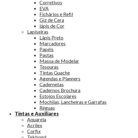
Corretivos
EVA
Fichários e Refil
Giz de Cera
lápis de Cor
Lapiseiras
Lápis Preto
Marcadores
Papéis
Pastas
Massa de Modelar
Tesouras
Tintas Guache
Agendas e Planners
Cadernetas
Cadernos Brochura
Estojos Escolares
Mochilas, Lancheiras e Garrafas
Réguas
Tintas e Auxiliares
Aquarela
Acrilex
Corfix
Tekbond