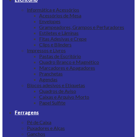
Informática e Acessórios
Acessórios de Mesa
Envelopes
Grampeadores, Grampos e Perfuradores
Estiletes e Lâminas
Fitas Adesivas e Crepe
Clips e Blinders
Impressos e Livros
Pastas de Escritório
Quadro Branco e Magnético
Marcadores e Apagadores
Pranchetas
Agendas
Blocos adesivos e Etiquetas
Quadros de Aviso
Caixas e Arquivo Morto
Papel Sulfite
Ferragens
Pé de Caixa
Puxadores e Alças
Ganchos