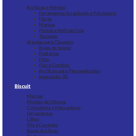
Acrílicos e Pérolas
Ferramentas Scrapbook e Patchwork
Flores
Mantas
Pistola e Refil de Cola
Tesouras
Argolas para Chaveiro
Bolas de Isopor
Pedrarias
Fitas
Fios e Cordões
Acrílicos para Personalizados
Impressão 3D
Biscuit
Massas
Moldes de Silicone
Cortadores e Marcadores
Ferramentas
Olhos
Pós e Corantes
Bases Acrílicas