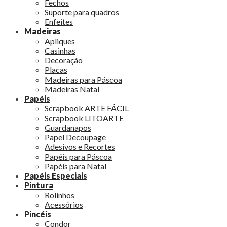
Fechos
Suporte para quadros
Enfeites
Madeiras
Apliques
Casinhas
Decoração
Placas
Madeiras para Páscoa
Madeiras Natal
Papéis
Scrapbook ARTE FÁCIL
Scrapbook LITOARTE
Guardanapos
Papel Decoupage
Adesivos e Recortes
Papéis para Páscoa
Papéis para Natal
Papéis Especiais
Pintura
Rolinhos
Acessórios
Pincéis
Condor