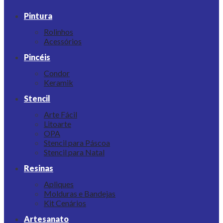
Pintura
Rolinhos
Acessórios
Pincéis
Condor
Keramik
Stencil
Arte Fácil
Litoarte
OPA
Stencil para Páscoa
Stencil para Natal
Resinas
Apliques
Molduras e Bandejas
Kit Cenários
Artesanato