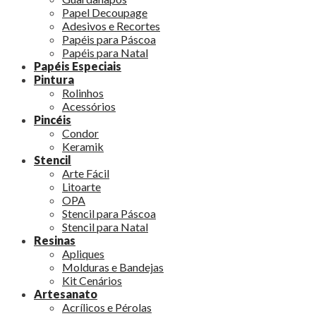
Papel Decoupage
Adesivos e Recortes
Papéis para Páscoa
Papéis para Natal
Papéis Especiais
Pintura
Rolinhos
Acessórios
Pincéis
Condor
Keramik
Stencil
Arte Fácil
Litoarte
OPA
Stencil para Páscoa
Stencil para Natal
Resinas
Apliques
Molduras e Bandejas
Kit Cenários
Artesanato
Acrílicos e Pérolas