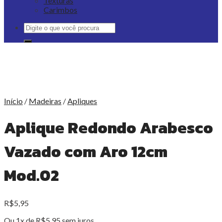
Texturas
Carimbos
Pesquisar
por:
Início
/
Madeiras
/
Apliques
Aplique Redondo Arabesco
Vazado com Aro 12cm
Mod.02
R$
5,95
Ou 1x de
R$
5,95
sem juros