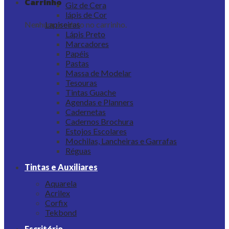
Carrinho
Giz de Cera
lápis de Cor
Nenhum produto no carrinho.
Lapiseiras
Lápis Preto
Marcadores
Papéis
Pastas
Massa de Modelar
Tesouras
Tintas Guache
Agendas e Planners
Cadernetas
Cadernos Brochura
Estojos Escolares
Mochilas, Lancheiras e Garrafas
Réguas
Tintas e Auxiliares
Aquarela
Acrilex
Corfix
Tekbond
Escritório