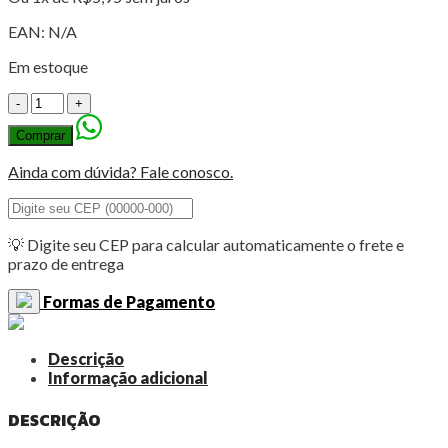
EAN:
N/A
Em estoque
Aplique
Redondo
Comprar
Arabesco
Vazado
Ainda com dúvida? Fale conosco.
com
Aro
12cm
Mod.02
💡 Digite seu CEP para calcular automaticamente o frete e
quantidade
prazo de entrega
Formas de Pagamento
Descrição
Informação adicional
DESCRIÇÃO