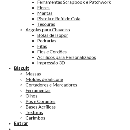
Ferramentas Scrapbook e Patchwork
Flores
Mantas
Pistola e Refil de Cola
Tesouras
Argolas para Chaveiro
Bolas de Isopor
Pedrarias
Fitas
Fios e Cordões
Acrílicos para Personalizados
Impressão 3D
Biscuit
Massas
Moldes de Silicone
Cortadores e Marcadores
Ferramentas
Olhos
Pós e Corantes
Bases Acrílicas
Texturas
Carimbos
Entrar