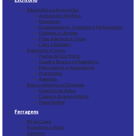
Informática e Acessórios
Acessórios de Mesa
Envelopes
Grampeadores, Grampos e Perfuradores
Estiletes e Lâminas
Fitas Adesivas e Crepe
Clips e Blinders
Impressos e Livros
Pastas de Escritório
Quadro Branco e Magnético
Marcadores e Apagadores
Pranchetas
Agendas
Blocos adesivos e Etiquetas
Quadros de Aviso
Caixas e Arquivo Morto
Papel Sulfite
Ferragens
Pé de Caixa
Puxadores e Alças
Ganchos