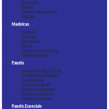
Abridores
Fechos
Suporte para quadros
Enfeites
Madeiras
Apliques
Casinhas
Decoração
Placas
Madeiras para Páscoa
Madeiras Natal
Papéis
Scrapbook ARTE FÁCIL
Scrapbook LITOARTE
Guardanapos
Papel Decoupage
Adesivos e Recortes
Papéis para Páscoa
Papéis para Natal
Papéis Especiais