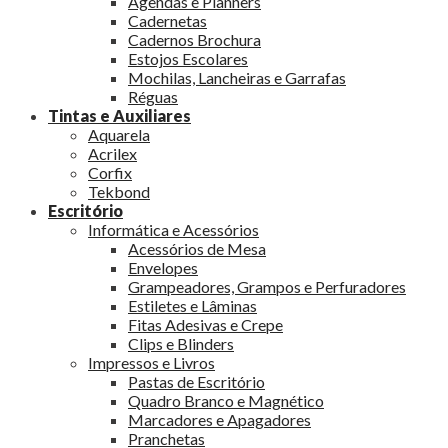
Agendas e Planners
Cadernetas
Cadernos Brochura
Estojos Escolares
Mochilas, Lancheiras e Garrafas
Réguas
Tintas e Auxiliares
Aquarela
Acrilex
Corfix
Tekbond
Escritório
Informática e Acessórios
Acessórios de Mesa
Envelopes
Grampeadores, Grampos e Perfuradores
Estiletes e Lâminas
Fitas Adesivas e Crepe
Clips e Blinders
Impressos e Livros
Pastas de Escritório
Quadro Branco e Magnético
Marcadores e Apagadores
Pranchetas