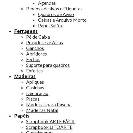
Agendas
Blocos adesivos e Etiquetas
Quadros de Aviso
Caixas e Arquivo Morto
Papel Sulfite
Ferragens
Pé de Caixa
Puxadores e Alças
Ganchos
Abridores
Fechos
Suporte para quadros
Enfeites
Madeiras
Apliques
Casinhas
Decoração
Placas
Madeiras para Páscoa
Madeiras Natal
Papéis
Scrapbook ARTE FÁCIL
Scrapbook LITOARTE
Guardanapos