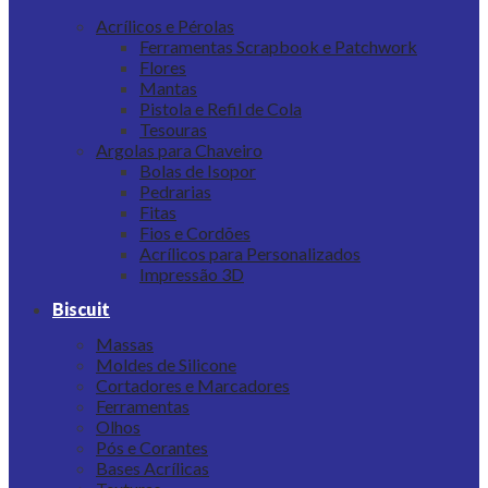
Acrílicos e Pérolas
Ferramentas Scrapbook e Patchwork
Flores
Mantas
Pistola e Refil de Cola
Tesouras
Argolas para Chaveiro
Bolas de Isopor
Pedrarias
Fitas
Fios e Cordões
Acrílicos para Personalizados
Impressão 3D
Biscuit
Massas
Moldes de Silicone
Cortadores e Marcadores
Ferramentas
Olhos
Pós e Corantes
Bases Acrílicas