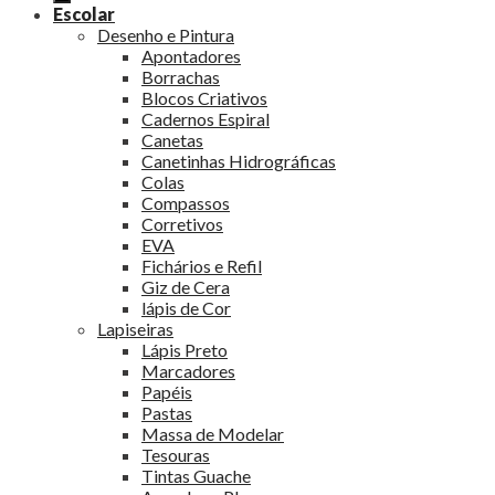
Escolar
Desenho e Pintura
Apontadores
Borrachas
Blocos Criativos
Cadernos Espiral
Canetas
Canetinhas Hidrográficas
Colas
Compassos
Corretivos
EVA
Fichários e Refil
Giz de Cera
lápis de Cor
Lapiseiras
Lápis Preto
Marcadores
Papéis
Pastas
Massa de Modelar
Tesouras
Tintas Guache