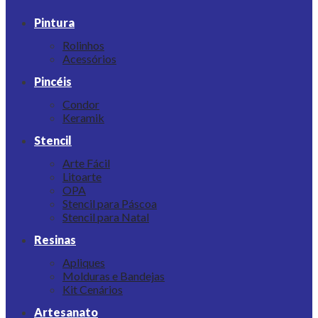
Pintura
Rolinhos
Acessórios
Pincéis
Condor
Keramik
Stencil
Arte Fácil
Litoarte
OPA
Stencil para Páscoa
Stencil para Natal
Resinas
Apliques
Molduras e Bandejas
Kit Cenários
Artesanato