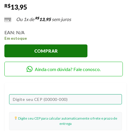
R$
13,95
R$
Ou 1x de
sem juros
13,95
EAN:
N/A
Em estoque
COMPRAR
Ainda com dúvida? Fale conosco.
Digite seu CEP para calcular automaticamente o frete e prazo de
entrega