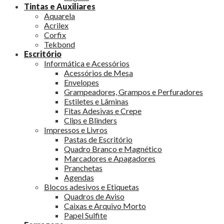
Tintas e Auxiliares
Aquarela
Acrilex
Corfix
Tekbond
Escritório
Informática e Acessórios
Acessórios de Mesa
Envelopes
Grampeadores, Grampos e Perfuradores
Estiletes e Lâminas
Fitas Adesivas e Crepe
Clips e Blinders
Impressos e Livros
Pastas de Escritório
Quadro Branco e Magnético
Marcadores e Apagadores
Pranchetas
Agendas
Blocos adesivos e Etiquetas
Quadros de Aviso
Caixas e Arquivo Morto
Papel Sulfite