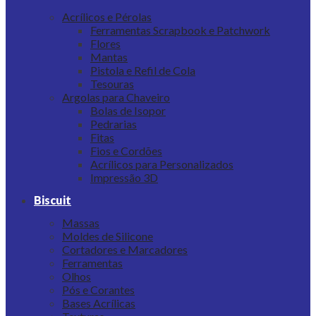
Acrílicos e Pérolas
Ferramentas Scrapbook e Patchwork
Flores
Mantas
Pistola e Refil de Cola
Tesouras
Argolas para Chaveiro
Bolas de Isopor
Pedrarias
Fitas
Fios e Cordões
Acrílicos para Personalizados
Impressão 3D
Biscuit
Massas
Moldes de Silicone
Cortadores e Marcadores
Ferramentas
Olhos
Pós e Corantes
Bases Acrílicas