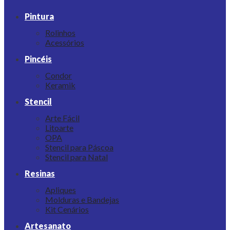
Pintura
Rolinhos
Acessórios
Pincéis
Condor
Keramik
Stencil
Arte Fácil
Litoarte
OPA
Stencil para Páscoa
Stencil para Natal
Resinas
Apliques
Molduras e Bandejas
Kit Cenários
Artesanato