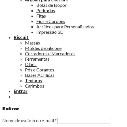
Bolas de Isopor
Pedrarias
Fitas
Fios e Cordões
Acrílicos para Personalizados
Impressão 3D
Biscuit
Massas
Moldes de Silicone
Cortadores e Marcadores
Ferramentas
Olhos
Pós e Corantes
Bases Acrílicas
Texturas
Carimbos
Entrar
Entrar
Nome de usuário ou e-mail
*