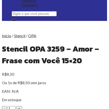
Texturas
Carimbos
Pesquisar
por:
Início
/
Stencil
/
OPA
Stencil OPA 3259 – Amor –
Frase com Você 15×20
R$
8,50
Ou 1x de
R$
8,50
sem juros
EAN:
N/A
Em estoque
Stencil