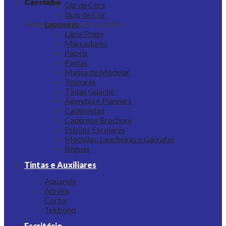
Carrinho
Giz de Cera
lápis de Cor
Nenhum produto no carrinho.
Lapiseiras
Lápis Preto
Marcadores
Papéis
Pastas
Massa de Modelar
Tesouras
Tintas Guache
Agendas e Planners
Cadernetas
Cadernos Brochura
Estojos Escolares
Mochilas, Lancheiras e Garrafas
Réguas
Tintas e Auxiliares
Aquarela
Acrilex
Corfix
Tekbond
Escritório