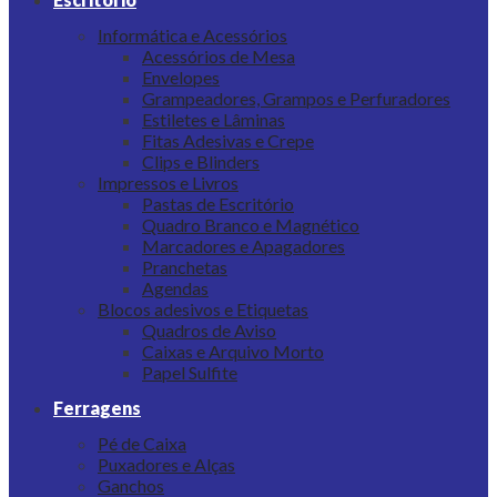
Informática e Acessórios
Acessórios de Mesa
Envelopes
Grampeadores, Grampos e Perfuradores
Estiletes e Lâminas
Fitas Adesivas e Crepe
Clips e Blinders
Impressos e Livros
Pastas de Escritório
Quadro Branco e Magnético
Marcadores e Apagadores
Pranchetas
Agendas
Blocos adesivos e Etiquetas
Quadros de Aviso
Caixas e Arquivo Morto
Papel Sulfite
Ferragens
Pé de Caixa
Puxadores e Alças
Ganchos