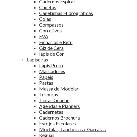
Cadernos Espiral
Canetas
Canetinhas Hidrográficas
Colas
Compassos
Corretivos
EVA
Fichários e Refil
Giz de Cera
lápis de Cor
Lapiseiras
Lápis Preto
Marcadores
Papéis
Pastas
Massa de Modelar
Tesouras
Tintas Guache
Agendas e Planners
Cadernetas
Cadernos Brochura
Estojos Escolares
Mochilas, Lancheiras e Garrafas
Réguas