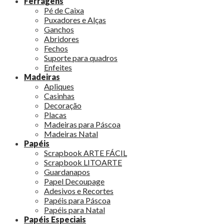
Ferragens
Pé de Caixa
Puxadores e Alças
Ganchos
Abridores
Fechos
Suporte para quadros
Enfeites
Madeiras
Apliques
Casinhas
Decoração
Placas
Madeiras para Páscoa
Madeiras Natal
Papéis
Scrapbook ARTE FÁCIL
Scrapbook LITOARTE
Guardanapos
Papel Decoupage
Adesivos e Recortes
Papéis para Páscoa
Papéis para Natal
Papéis Especiais