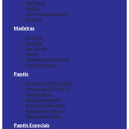
Abridores
Fechos
Suporte para quadros
Enfeites
Madeiras
Apliques
Casinhas
Decoração
Placas
Madeiras para Páscoa
Madeiras Natal
Papéis
Scrapbook ARTE FÁCIL
Scrapbook LITOARTE
Guardanapos
Papel Decoupage
Adesivos e Recortes
Papéis para Páscoa
Papéis para Natal
Papéis Especiais