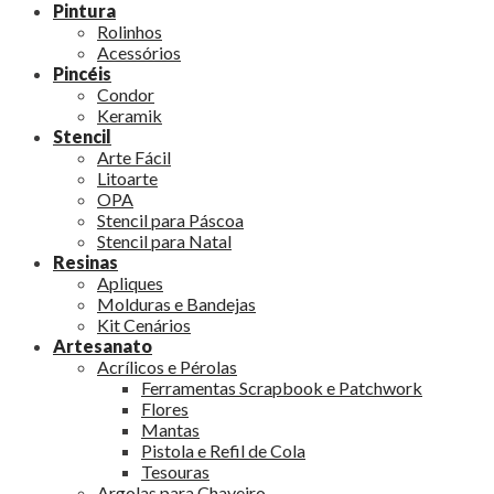
Pintura
Rolinhos
Acessórios
Pincéis
Condor
Keramik
Stencil
Arte Fácil
Litoarte
OPA
Stencil para Páscoa
Stencil para Natal
Resinas
Apliques
Molduras e Bandejas
Kit Cenários
Artesanato
Acrílicos e Pérolas
Ferramentas Scrapbook e Patchwork
Flores
Mantas
Pistola e Refil de Cola
Tesouras
Argolas para Chaveiro