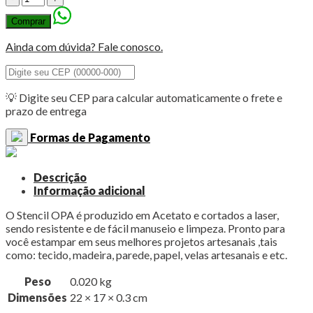
OPA
Comprar
3259
-
Ainda com dúvida? Fale conosco.
Amor
-
Frase
com
💡 Digite seu CEP para calcular automaticamente o frete e
Você
prazo de entrega
15x20
quantidade
Formas de Pagamento
Descrição
Informação adicional
O Stencil OPA é produzido em Acetato e cortados a laser,
sendo resistente e de fácil manuseio e limpeza. Pronto para
você estampar em seus melhores projetos artesanais ,tais
como: tecido, madeira, parede, papel, velas artesanais e etc.
Peso
0.020 kg
Dimensões
22 × 17 × 0.3 cm