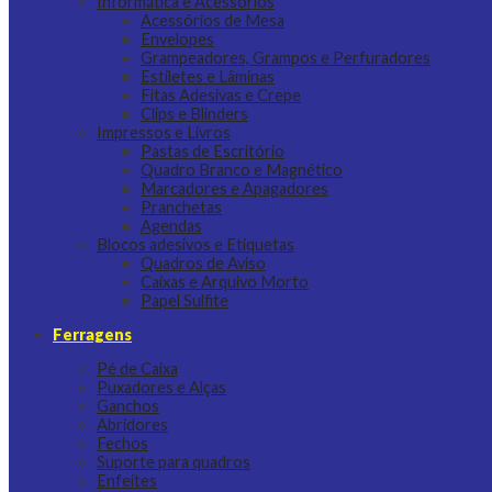
Informática e Acessórios
Acessórios de Mesa
Envelopes
Grampeadores, Grampos e Perfuradores
Estiletes e Lâminas
Fitas Adesivas e Crepe
Clips e Blinders
Impressos e Livros
Pastas de Escritório
Quadro Branco e Magnético
Marcadores e Apagadores
Pranchetas
Agendas
Blocos adesivos e Etiquetas
Quadros de Aviso
Caixas e Arquivo Morto
Papel Sulfite
Ferragens
Pé de Caixa
Puxadores e Alças
Ganchos
Abridores
Fechos
Suporte para quadros
Enfeites