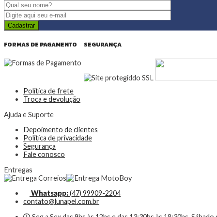
FORMAS DE PAGAMENTO
SEGURANÇA
Política de frete
Troca e devolução
Ajuda e Suporte
Depoimento de clientes
Política de privacidade
Segurança
Fale conosco
Entregas
Whatsapp:
(47) 99909-2204
contato@lunapel.com.br
Seg a Sex das 9hs às 12hs e das 13:30hs às 18:30hs. Sábado 