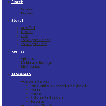
Pincéis
Condor
Keramik
Stencil
Arte Fácil
Litoarte
OPA
Stencil para Páscoa
Stencil para Natal
Resinas
Apliques
Molduras e Bandejas
Kit Cenários
Artesanato
Acrílicos e Pérolas
Ferramentas Scrapbook e Patchwork
Flores
Mantas
Pistola e Refil de Cola
Tesouras
Argolas para Chaveiro