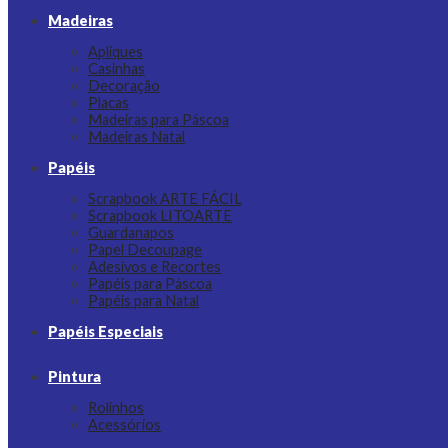
Madeiras
Apliques
Casinhas
Decoração
Placas
Madeiras para Páscoa
Madeiras Natal
Papéis
Scrapbook ARTE FÁCIL
Scrapbook LITOARTE
Guardanapos
Papel Decoupage
Adesivos e Recortes
Papéis para Páscoa
Papéis para Natal
Papéis Especiais
Pintura
Rolinhos
Acessórios