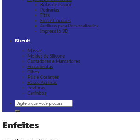
Bolas de Isopor
Pedrarias
Fitas
Fios e Cordões
Acrílicos para Personalizados
Impressão 3D
Biscuit
Massas
Moldes de Silicone
Cortadores e Marcadores
Ferramentas
Olhos
Pós e Corantes
Bases Acrílicas
Texturas
Carimbos
Pesquisar
por:
Enfeites