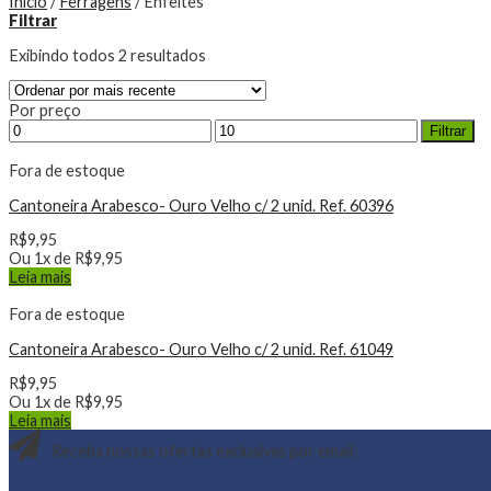
Início
/
Ferragens
/
Enfeites
Filtrar
Exibindo todos 2 resultados
Por preço
Filtrar
Fora de estoque
Cantoneira Arabesco- Ouro Velho c/ 2 unid. Ref. 60396
R$
9,95
Ou 1x de
R$
9,95
Leia mais
Fora de estoque
Cantoneira Arabesco- Ouro Velho c/ 2 unid. Ref. 61049
R$
9,95
Ou 1x de
R$
9,95
Leia mais
Receba nossas ofertas exclusivas por email: