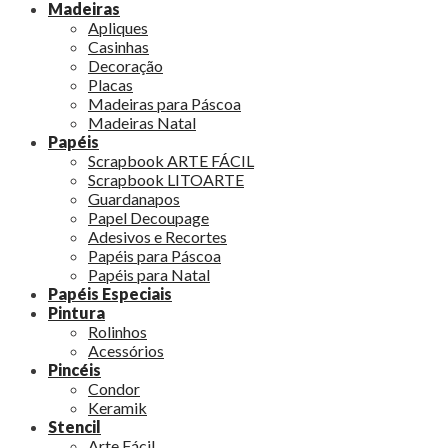
Madeiras
Apliques
Casinhas
Decoração
Placas
Madeiras para Páscoa
Madeiras Natal
Papéis
Scrapbook ARTE FÁCIL
Scrapbook LITOARTE
Guardanapos
Papel Decoupage
Adesivos e Recortes
Papéis para Páscoa
Papéis para Natal
Papéis Especiais
Pintura
Rolinhos
Acessórios
Pincéis
Condor
Keramik
Stencil
Arte Fácil