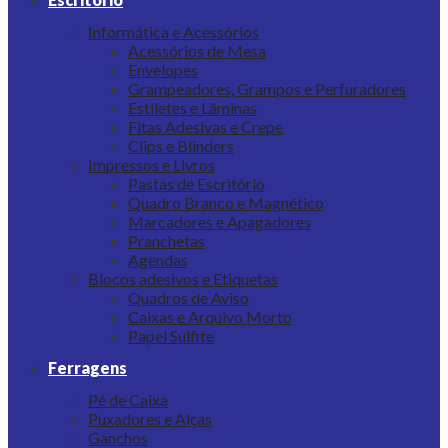
Informática e Acessórios
Acessórios de Mesa
Envelopes
Grampeadores, Grampos e Perfuradores
Estiletes e Lâminas
Fitas Adesivas e Crepe
Clips e Blinders
Impressos e Livros
Pastas de Escritório
Quadro Branco e Magnético
Marcadores e Apagadores
Pranchetas
Agendas
Blocos adesivos e Etiquetas
Quadros de Aviso
Caixas e Arquivo Morto
Papel Sulfite
Ferragens
Pé de Caixa
Puxadores e Alças
Ganchos