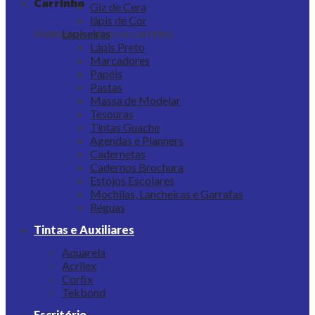
Carrinho
Giz de Cera
lápis de Cor
Nenhum produto no carrinho.
Lapiseiras
Lápis Preto
Marcadores
Papéis
Pastas
Massa de Modelar
Tesouras
Tintas Guache
Agendas e Planners
Cadernetas
Cadernos Brochura
Estojos Escolares
Mochilas, Lancheiras e Garrafas
Réguas
Tintas e Auxiliares
Aquarela
Acrilex
Corfix
Tekbond
Escritório