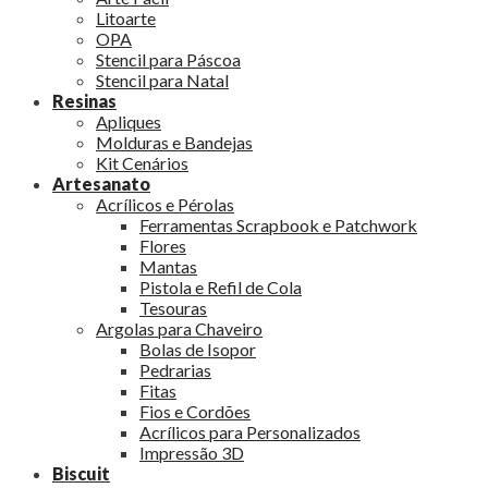
Litoarte
OPA
Stencil para Páscoa
Stencil para Natal
Resinas
Apliques
Molduras e Bandejas
Kit Cenários
Artesanato
Acrílicos e Pérolas
Ferramentas Scrapbook e Patchwork
Flores
Mantas
Pistola e Refil de Cola
Tesouras
Argolas para Chaveiro
Bolas de Isopor
Pedrarias
Fitas
Fios e Cordões
Acrílicos para Personalizados
Impressão 3D
Biscuit