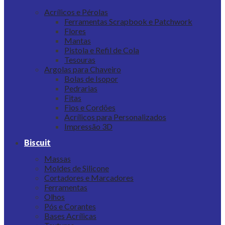
Acrílicos e Pérolas
Ferramentas Scrapbook e Patchwork
Flores
Mantas
Pistola e Refil de Cola
Tesouras
Argolas para Chaveiro
Bolas de Isopor
Pedrarias
Fitas
Fios e Cordões
Acrílicos para Personalizados
Impressão 3D
Biscuit
Massas
Moldes de Silicone
Cortadores e Marcadores
Ferramentas
Olhos
Pós e Corantes
Bases Acrílicas