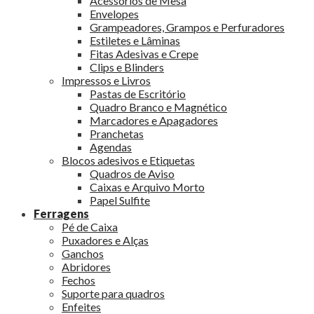
Acessórios de Mesa
Envelopes
Grampeadores, Grampos e Perfuradores
Estiletes e Lâminas
Fitas Adesivas e Crepe
Clips e Blinders
Impressos e Livros
Pastas de Escritório
Quadro Branco e Magnético
Marcadores e Apagadores
Pranchetas
Agendas
Blocos adesivos e Etiquetas
Quadros de Aviso
Caixas e Arquivo Morto
Papel Sulfite
Ferragens
Pé de Caixa
Puxadores e Alças
Ganchos
Abridores
Fechos
Suporte para quadros
Enfeites