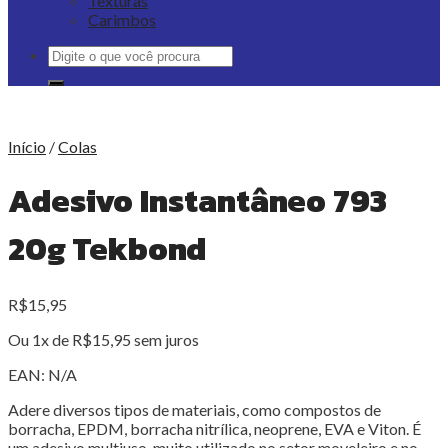
Texturas
Carimbos
Pesquisar
por:
Início
/
Colas
Adesivo Instantâneo 793
20g Tekbond
R$
15,95
Ou 1x de
R$
15,95
sem juros
EAN:
N/A
Adere diversos tipos de materiais, como compostos de
borracha, EPDM, borracha nitrílica, neoprene, EVA e Viton. É
um adesivo multiuso, muito utilizado no setor moveleiro e no