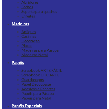
Abridores
Fechos
Suporte para quadros
Enfeites
Madeiras
Apliques
Casinhas
Decoração
Placas
Madeiras para Páscoa
Madeiras Natal
Papéis
Scrapbook ARTE FÁCIL
Scrapbook LITOARTE
Guardanapos
Papel Decoupage
Adesivos e Recortes
Papéis para Páscoa
Papéis para Natal
Papéis Especiais