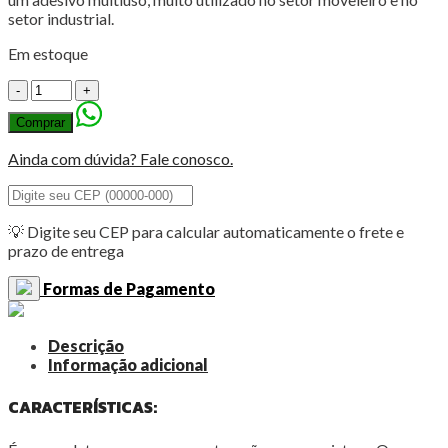
setor industrial.
Em estoque
Adesivo
Instantâneo
Comprar
793
20g
Ainda com dúvida? Fale conosco.
Tekbond
quantidade
💡 Digite seu CEP para calcular automaticamente o frete e
prazo de entrega
Formas de Pagamento
Descrição
Informação adicional
CARACTERÍSTICAS: