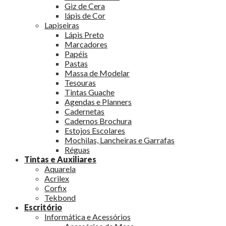
Giz de Cera
lápis de Cor
Lapiseiras
Lápis Preto
Marcadores
Papéis
Pastas
Massa de Modelar
Tesouras
Tintas Guache
Agendas e Planners
Cadernetas
Cadernos Brochura
Estojos Escolares
Mochilas, Lancheiras e Garrafas
Réguas
Tintas e Auxiliares
Aquarela
Acrilex
Corfix
Tekbond
Escritório
Informática e Acessórios