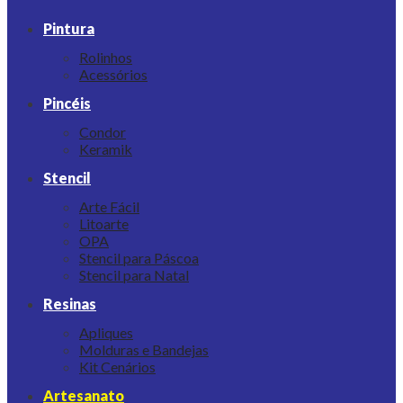
Pintura
Rolinhos
Acessórios
Pincéis
Condor
Keramik
Stencil
Arte Fácil
Litoarte
OPA
Stencil para Páscoa
Stencil para Natal
Resinas
Apliques
Molduras e Bandejas
Kit Cenários
Artesanato