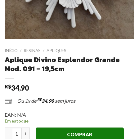
INÍCIO
/
RESINAS
/
APLIQUES
Aplique Divino Esplendor Grande
Mod. 091 – 19,5cm
R$
34,90
R$
Ou 1x de
sem juros
34,90
EAN:
N/A
Em estoque
Aplique Divino Esplendor Grande Mod. 091 - 19,5cm quantidad
COMPRAR