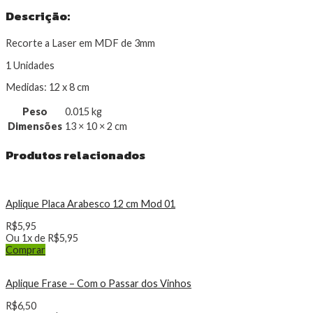
Descrição:
Recorte a Laser em MDF de 3mm
1 Unidades
Medidas: 12 x 8 cm
Peso
0.015 kg
Dimensões
13 × 10 × 2 cm
Produtos relacionados
Aplique Placa Arabesco 12 cm Mod 01
R$
5,95
Ou 1x de
R$
5,95
Comprar
Aplique Frase – Com o Passar dos Vinhos
R$
6,50