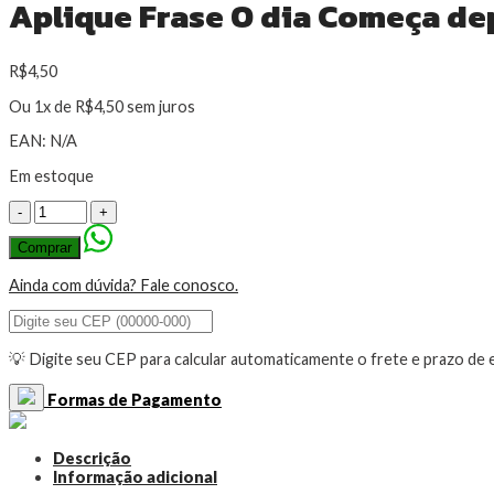
Aplique Frase O dia Começa de
R$
4,50
Ou 1x de
R$
4,50
sem juros
EAN:
N/A
Em estoque
Aplique
Frase
O
Comprar
dia
Começa
Ainda com dúvida? Fale conosco.
depois
do
Café
💡 Digite seu CEP para calcular automaticamente o frete e prazo de
-
3mm
quantidade
Formas de Pagamento
Descrição
Informação adicional