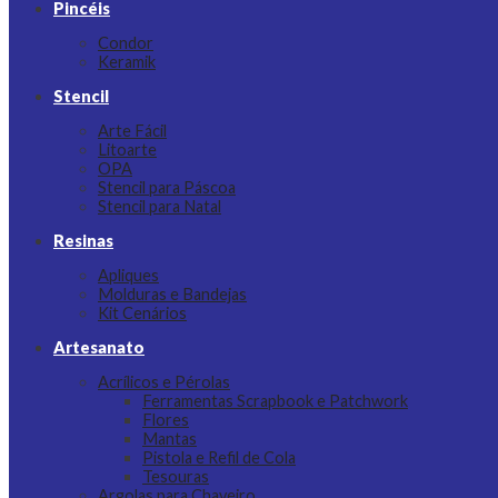
Pincéis
Condor
Keramik
Stencil
Arte Fácil
Litoarte
OPA
Stencil para Páscoa
Stencil para Natal
Resinas
Apliques
Molduras e Bandejas
Kit Cenários
Artesanato
Acrílicos e Pérolas
Ferramentas Scrapbook e Patchwork
Flores
Mantas
Pistola e Refil de Cola
Tesouras
Argolas para Chaveiro