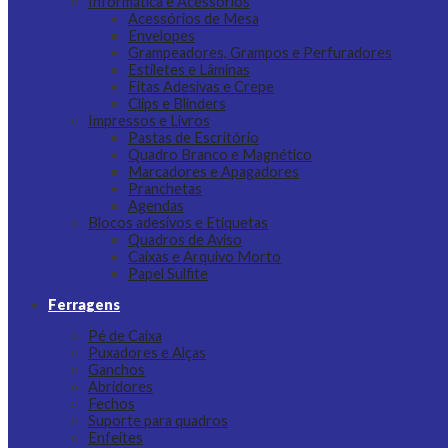
Informática e Acessórios
Acessórios de Mesa
Envelopes
Grampeadores, Grampos e Perfuradores
Estiletes e Lâminas
Fitas Adesivas e Crepe
Clips e Blinders
Impressos e Livros
Pastas de Escritório
Quadro Branco e Magnético
Marcadores e Apagadores
Pranchetas
Agendas
Blocos adesivos e Etiquetas
Quadros de Aviso
Caixas e Arquivo Morto
Papel Sulfite
Ferragens
Pé de Caixa
Puxadores e Alças
Ganchos
Abridores
Fechos
Suporte para quadros
Enfeites