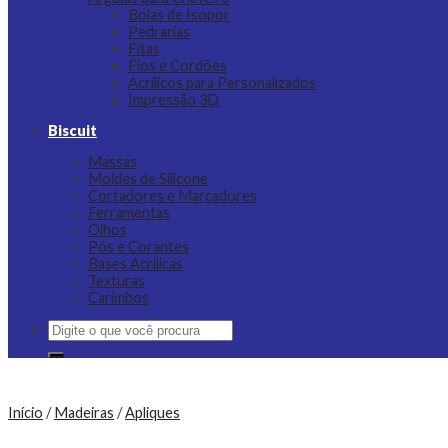
Bolas de Isopor
Pedrarias
Fitas
Fios e Cordões
Acrílicos para Personalizados
Impressão 3D
Biscuit
Massas
Moldes de Silicone
Cortadores e Marcadores
Ferramentas
Olhos
Pós e Corantes
Bases Acrílicas
Texturas
Carimbos
Pesquisar
por:
Início
/
Madeiras
/
Apliques