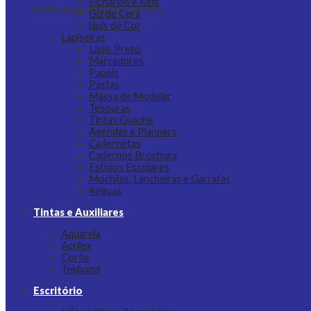
Fichários e Refil
Nenhum produto no carrinho.
Giz de Cera
lápis de Cor
Lapiseiras
Lápis Preto
Marcadores
Papéis
Pastas
Massa de Modelar
Tesouras
Tintas Guache
Agendas e Planners
Cadernetas
Cadernos Brochura
Estojos Escolares
Mochilas, Lancheiras e Garrafas
Réguas
Tintas e Auxiliares
Aquarela
Acrilex
Corfix
Tekbond
Escritório