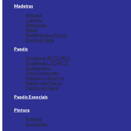
Madeiras
Apliques
Casinhas
Decoração
Placas
Madeiras para Páscoa
Madeiras Natal
Papéis
Scrapbook ARTE FÁCIL
Scrapbook LITOARTE
Guardanapos
Papel Decoupage
Adesivos e Recortes
Papéis para Páscoa
Papéis para Natal
Papéis Especiais
Pintura
Rolinhos
Acessórios