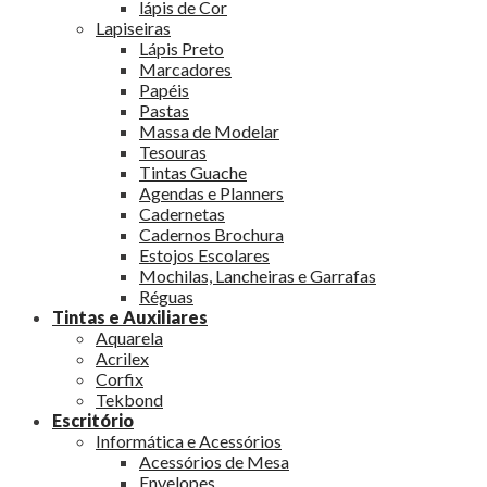
lápis de Cor
Lapiseiras
Lápis Preto
Marcadores
Papéis
Pastas
Massa de Modelar
Tesouras
Tintas Guache
Agendas e Planners
Cadernetas
Cadernos Brochura
Estojos Escolares
Mochilas, Lancheiras e Garrafas
Réguas
Tintas e Auxiliares
Aquarela
Acrilex
Corfix
Tekbond
Escritório
Informática e Acessórios
Acessórios de Mesa
Envelopes