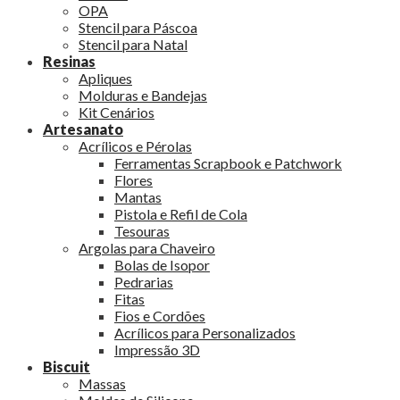
OPA
Stencil para Páscoa
Stencil para Natal
Resinas
Apliques
Molduras e Bandejas
Kit Cenários
Artesanato
Acrílicos e Pérolas
Ferramentas Scrapbook e Patchwork
Flores
Mantas
Pistola e Refil de Cola
Tesouras
Argolas para Chaveiro
Bolas de Isopor
Pedrarias
Fitas
Fios e Cordões
Acrílicos para Personalizados
Impressão 3D
Biscuit
Massas