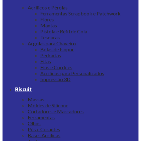
Acrílicos e Pérolas
Ferramentas Scrapbook e Patchwork
Flores
Mantas
Pistola e Refil de Cola
Tesouras
Argolas para Chaveiro
Bolas de Isopor
Pedrarias
Fitas
Fios e Cordões
Acrílicos para Personalizados
Impressão 3D
Biscuit
Massas
Moldes de Silicone
Cortadores e Marcadores
Ferramentas
Olhos
Pós e Corantes
Bases Acrílicas