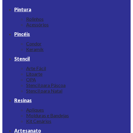
Pintura
Rolinhos
Acessórios
Pincéis
Condor
Keramik
Stencil
Arte Fácil
Litoarte
OPA
Stencil para Páscoa
Stencil para Natal
Resinas
Apliques
Molduras e Bandejas
Kit Cenários
Artesanato