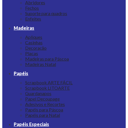
Abridores
Fechos
Suporte para quadros
Enfeites
Madeiras
Apliques
Casinhas
Decoração
Placas
Madeiras para Páscoa
Madeiras Natal
Papéis
Scrapbook ARTE FÁCIL
Scrapbook LITOARTE
Guardanapos
Papel Decoupage
Adesivos e Recortes
Papéis para Páscoa
Papéis para Natal
Papéis Especiais