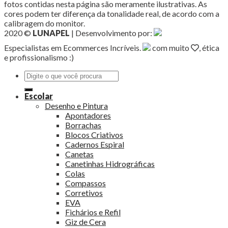
fotos contidas nesta página são meramente ilustrativas. As
cores podem ter diferença da tonalidade real, de acordo com a
calibragem do monitor.
2020 ©
LUNAPEL
| Desenvolvimento por:
Especialistas em Ecommerces Incríveis.
com muito
, ética
e profissionalismo :)
Pesquisar
por:
Escolar
Desenho e Pintura
Apontadores
Borrachas
Blocos Criativos
Cadernos Espiral
Canetas
Canetinhas Hidrográficas
Colas
Compassos
Corretivos
EVA
Fichários e Refil
Giz de Cera