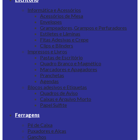
Informática e Acessórios
Acessórios de Mesa
Envelopes
Grampeadores, Grampos e Perfuradores
Estiletes e Lâminas
Fitas Adesivas e Crepe
Clips e Blinders
Impressos e Livros
Pastas de Escritório
Quadro Branco e Magnético
Marcadores e Apagadores
Pranchetas
Agendas
Blocos adesivos e Etiquetas
Quadros de Aviso
Caixas e Arquivo Morto
Papel Sulfite
Ferragens
Pé de Caixa
Puxadores e Alças
Ganchos