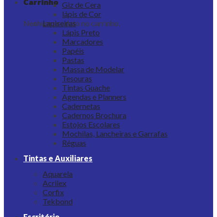
Carrinho
Giz de Cera
lápis de Cor
Nenhum produto no carrinho.
Lapiseiras
Lápis Preto
Marcadores
Papéis
Pastas
Massa de Modelar
Tesouras
Tintas Guache
Agendas e Planners
Cadernetas
Cadernos Brochura
Estojos Escolares
Mochilas, Lancheiras e Garrafas
Réguas
Tintas e Auxiliares
Aquarela
Acrilex
Corfix
Tekbond
Escritório