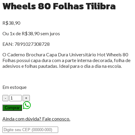
Wheels 80 Folhas Tilibra
R$
38,90
Ou 1x de
R$
38,90
sem juros
EAN:
7891027308728
O Caderno Brochura Capa Dura Universitário Hot Wheels 80
Folhas possui capa dura com a parte interna decorada, folha de
adesivos e folhas pautadas. Ideal para o dia a dia na escola.
Em estoque
Caderno
Brochura
Comprar
Capa
Dura
Ainda com dúvida? Fale conosco.
Universitário
Hot
Wheels