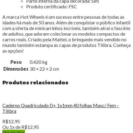
Parte interna da capa decorada:
Sim
Produto certificado:
FSC
A marca Hot Wheels é um sucesso entre pessoas de todas as
idades há mais de 50 anos. Além de conquistar o público infantil
com a oferta de minicarrinhos incríveis, também atrai o fascínio
de adultos, que adoram colecionar os modelos compactos de
carros reais. Criado pela Mattel, o brinquedo mais vendido no
mundo também estampa as capas de produtos Tilibra. Conheça
as opções!
Peso
0.420 kg
Dimensões
30 × 22 × 2 cm
Produtos relacionados
Caderno Quadriculado D+ 1x1mm 40 folhas Masc/ Fem –
Tilibra
R$
12,95
Ou 1x de
R$
12,95
Ver opções