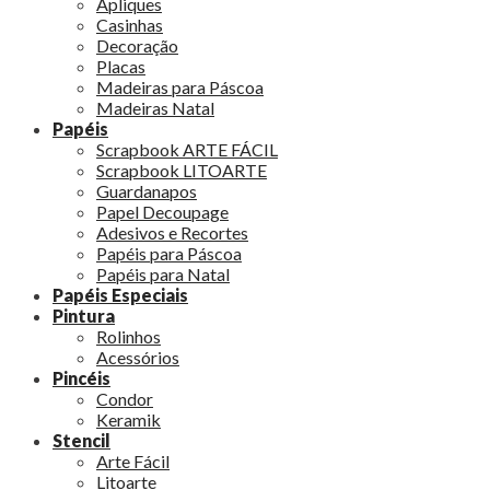
Apliques
Casinhas
Decoração
Placas
Madeiras para Páscoa
Madeiras Natal
Papéis
Scrapbook ARTE FÁCIL
Scrapbook LITOARTE
Guardanapos
Papel Decoupage
Adesivos e Recortes
Papéis para Páscoa
Papéis para Natal
Papéis Especiais
Pintura
Rolinhos
Acessórios
Pincéis
Condor
Keramik
Stencil
Arte Fácil
Litoarte