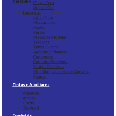
Carrinho
Giz de Cera
lápis de Cor
Nenhum produto no carrinho.
Lapiseiras
Lápis Preto
Marcadores
Papéis
Pastas
Massa de Modelar
Tesouras
Tintas Guache
Agendas e Planners
Cadernetas
Cadernos Brochura
Estojos Escolares
Mochilas, Lancheiras e Garrafas
Réguas
Tintas e Auxiliares
Aquarela
Acrilex
Corfix
Tekbond
Escritório