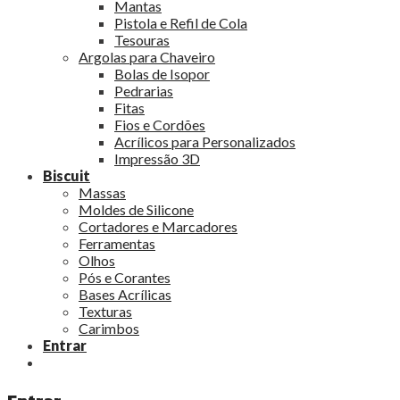
Mantas
Pistola e Refil de Cola
Tesouras
Argolas para Chaveiro
Bolas de Isopor
Pedrarias
Fitas
Fios e Cordões
Acrílicos para Personalizados
Impressão 3D
Biscuit
Massas
Moldes de Silicone
Cortadores e Marcadores
Ferramentas
Olhos
Pós e Corantes
Bases Acrílicas
Texturas
Carimbos
Entrar
Entrar