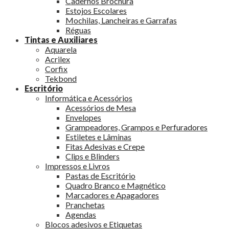
Cadernos Brochura
Estojos Escolares
Mochilas, Lancheiras e Garrafas
Réguas
Tintas e Auxiliares
Aquarela
Acrilex
Corfix
Tekbond
Escritório
Informática e Acessórios
Acessórios de Mesa
Envelopes
Grampeadores, Grampos e Perfuradores
Estiletes e Lâminas
Fitas Adesivas e Crepe
Clips e Blinders
Impressos e Livros
Pastas de Escritório
Quadro Branco e Magnético
Marcadores e Apagadores
Pranchetas
Agendas
Blocos adesivos e Etiquetas