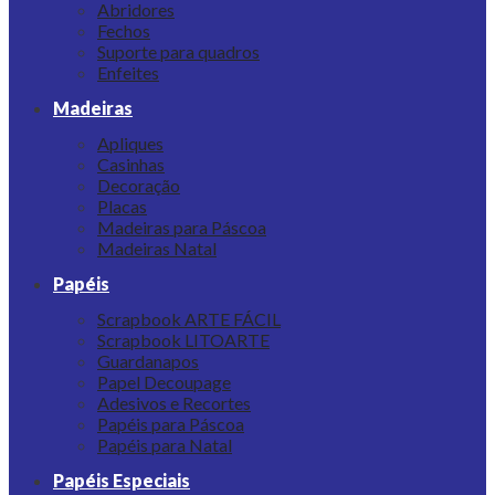
Abridores
Fechos
Suporte para quadros
Enfeites
Madeiras
Apliques
Casinhas
Decoração
Placas
Madeiras para Páscoa
Madeiras Natal
Papéis
Scrapbook ARTE FÁCIL
Scrapbook LITOARTE
Guardanapos
Papel Decoupage
Adesivos e Recortes
Papéis para Páscoa
Papéis para Natal
Papéis Especiais