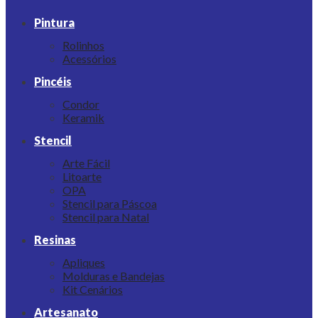
Pintura
Rolinhos
Acessórios
Pincéis
Condor
Keramik
Stencil
Arte Fácil
Litoarte
OPA
Stencil para Páscoa
Stencil para Natal
Resinas
Apliques
Molduras e Bandejas
Kit Cenários
Artesanato