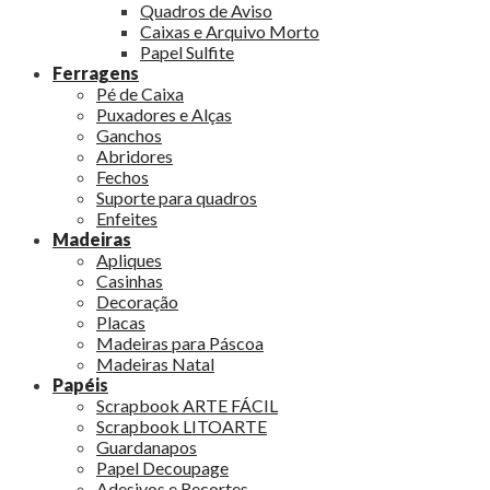
Quadros de Aviso
Caixas e Arquivo Morto
Papel Sulfite
Ferragens
Pé de Caixa
Puxadores e Alças
Ganchos
Abridores
Fechos
Suporte para quadros
Enfeites
Madeiras
Apliques
Casinhas
Decoração
Placas
Madeiras para Páscoa
Madeiras Natal
Papéis
Scrapbook ARTE FÁCIL
Scrapbook LITOARTE
Guardanapos
Papel Decoupage
Adesivos e Recortes