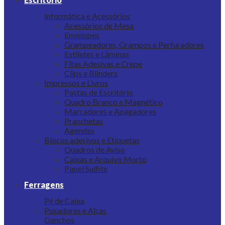
Informática e Acessórios
Acessórios de Mesa
Envelopes
Grampeadores, Grampos e Perfuradores
Estiletes e Lâminas
Fitas Adesivas e Crepe
Clips e Blinders
Impressos e Livros
Pastas de Escritório
Quadro Branco e Magnético
Marcadores e Apagadores
Pranchetas
Agendas
Blocos adesivos e Etiquetas
Quadros de Aviso
Caixas e Arquivo Morto
Papel Sulfite
Ferragens
Pé de Caixa
Puxadores e Alças
Ganchos