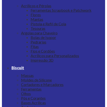
Acrílicos e Pérolas
Ferramentas Scrapbook e Patchwork
Flores
Mantas
Pistola e Refil de Cola
Tesouras
Argolas para Chaveiro
Bolas de Isopor
Pedrarias
Fitas
Fios e Cordões
Acrílicos para Personalizados
Impressão 3D
Biscuit
Massas
Moldes de Silicone
Cortadores e Marcadores
Ferramentas
Olhos
Pós e Corantes
Bases Acrílicas