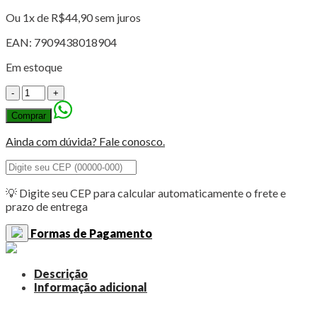
Ou 1x de
R$
44,90
sem juros
EAN:
7909438018904
Em estoque
Caneta
Marcador
Comprar
Artístico
Dual
Ainda com dúvida? Fale conosco.
Tip
-
Cis
10
💡 Digite seu CEP para calcular automaticamente o frete e
cores
prazo de entrega
quantidade
Formas de Pagamento
Descrição
Informação adicional