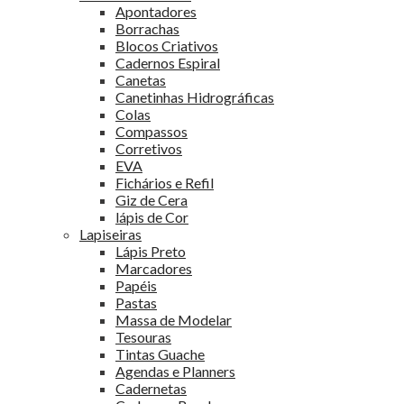
Apontadores
Borrachas
Blocos Criativos
Cadernos Espiral
Canetas
Canetinhas Hidrográficas
Colas
Compassos
Corretivos
EVA
Fichários e Refil
Giz de Cera
lápis de Cor
Lapiseiras
Lápis Preto
Marcadores
Papéis
Pastas
Massa de Modelar
Tesouras
Tintas Guache
Agendas e Planners
Cadernetas