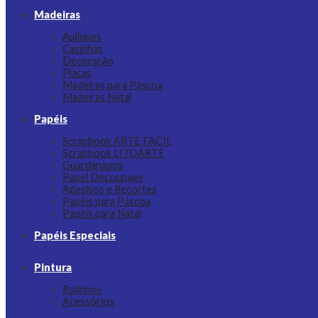
Madeiras
Apliques
Casinhas
Decoração
Placas
Madeiras para Páscoa
Madeiras Natal
Papéis
Scrapbook ARTE FÁCIL
Scrapbook LITOARTE
Guardanapos
Papel Decoupage
Adesivos e Recortes
Papéis para Páscoa
Papéis para Natal
Papéis Especiais
Pintura
Rolinhos
Acessórios