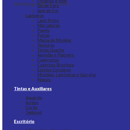
Fichários e Refil
Nenhum produto no carrinho.
Giz de Cera
lápis de Cor
Lapiseiras
Lápis Preto
Marcadores
Papéis
Pastas
Massa de Modelar
Tesouras
Tintas Guache
Agendas e Planners
Cadernetas
Cadernos Brochura
Estojos Escolares
Mochilas, Lancheiras e Garrafas
Réguas
Tintas e Auxiliares
Aquarela
Acrilex
Corfix
Tekbond
Escritório