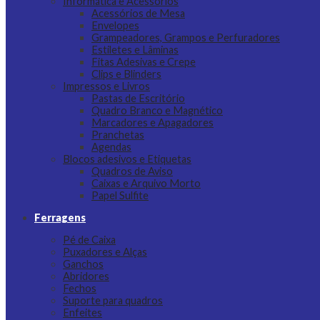
Informática e Acessórios
Acessórios de Mesa
Envelopes
Grampeadores, Grampos e Perfuradores
Estiletes e Lâminas
Fitas Adesivas e Crepe
Clips e Blinders
Impressos e Livros
Pastas de Escritório
Quadro Branco e Magnético
Marcadores e Apagadores
Pranchetas
Agendas
Blocos adesivos e Etiquetas
Quadros de Aviso
Caixas e Arquivo Morto
Papel Sulfite
Ferragens
Pé de Caixa
Puxadores e Alças
Ganchos
Abridores
Fechos
Suporte para quadros
Enfeites