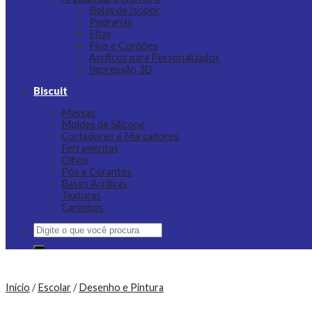
Bolas de Isopor
Pedrarias
Fitas
Fios e Cordões
Acrílicos para Personalizados
Impressão 3D
Biscuit
Massas
Moldes de Silicone
Cortadores e Marcadores
Ferramentas
Olhos
Pós e Corantes
Bases Acrílicas
Texturas
Carimbos
Pesquisar
por:
Início
/
Escolar
/
Desenho e Pintura