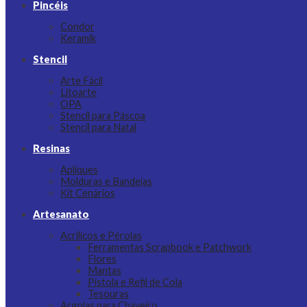
Pincéis
Condor
Keramik
Stencil
Arte Fácil
Litoarte
OPA
Stencil para Páscoa
Stencil para Natal
Resinas
Apliques
Molduras e Bandejas
Kit Cenários
Artesanato
Acrílicos e Pérolas
Ferramentas Scrapbook e Patchwork
Flores
Mantas
Pistola e Refil de Cola
Tesouras
Argolas para Chaveiro