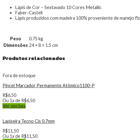
Lápis de Cor – Sextavado 10 Cores Metallic
Faber-Castell
Lápis produzidos com madeira 100% proveniente de manejo flor
Peso
0.75 kg
Dimensões
24 × 8 × 1.5 cm
Produtos relacionados
Fora de estoque
Pincel Marcador Permanente Atômico1100-P
R$
6,50
Ou 1x de
R$
6,50
Ver opções
Lapiseira Tecno Cis 0.7mm
R$
11,50
Ou 1x de
R$
11,50