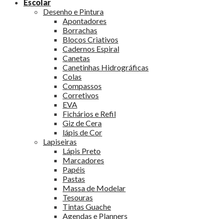
Escolar
Desenho e Pintura
Apontadores
Borrachas
Blocos Criativos
Cadernos Espiral
Canetas
Canetinhas Hidrográficas
Colas
Compassos
Corretivos
EVA
Fichários e Refil
Giz de Cera
lápis de Cor
Lapiseiras
Lápis Preto
Marcadores
Papéis
Pastas
Massa de Modelar
Tesouras
Tintas Guache
Agendas e Planners