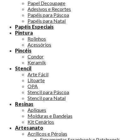
Papel Decoupage
Adesivos e Recortes
Papéis para Páscoa
Papéis para Natal
Papéis Especiais
Pintura
Rolinhos
Acessórios
Pincéis
Condor
Keramik
Stencil
Arte Fácil
Litoarte
OPA
Stencil para Páscoa
Stencil para Natal
Resinas
Apliques
Molduras e Bandejas
Kit Cenários
Artesanato
Acrílicos e Pérolas
Ferramentas Scrapbook e Patchwork