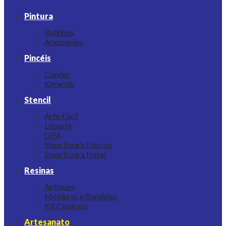
Pintura
Rolinhos
Acessórios
Pincéis
Condor
Keramik
Stencil
Arte Fácil
Litoarte
OPA
Stencil para Páscoa
Stencil para Natal
Resinas
Apliques
Molduras e Bandejas
Kit Cenários
Artesanato