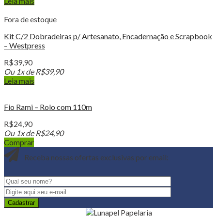
Leia mais
Fora de estoque
Kit C/2 Dobradeiras p/ Artesanato, Encadernação e Scrapbook
– Westpress
R$
39,90
Ou 1x de
R$
39,90
Leia mais
Fio Rami – Rolo com 110m
R$
24,90
Ou 1x de
R$
24,90
Comprar
Receba nossas ofertas exclusivas por email: