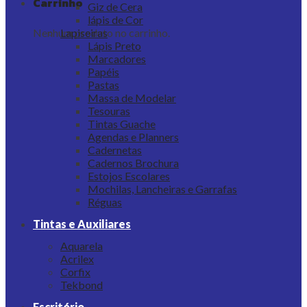
Carrinho
Giz de Cera
lápis de Cor
Nenhum produto no carrinho.
Lapiseiras
Lápis Preto
Marcadores
Papéis
Pastas
Massa de Modelar
Tesouras
Tintas Guache
Agendas e Planners
Cadernetas
Cadernos Brochura
Estojos Escolares
Mochilas, Lancheiras e Garrafas
Réguas
Tintas e Auxiliares
Aquarela
Acrilex
Corfix
Tekbond
Escritório