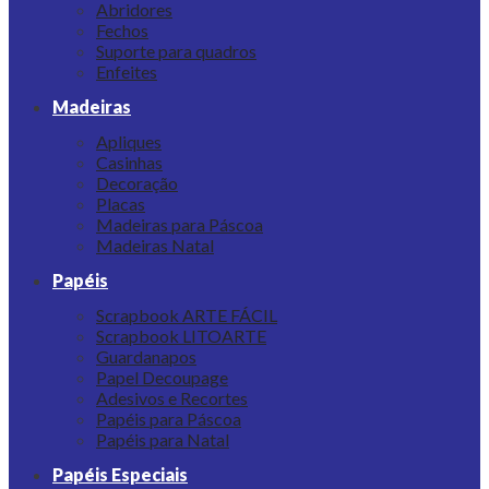
Abridores
Fechos
Suporte para quadros
Enfeites
Madeiras
Apliques
Casinhas
Decoração
Placas
Madeiras para Páscoa
Madeiras Natal
Papéis
Scrapbook ARTE FÁCIL
Scrapbook LITOARTE
Guardanapos
Papel Decoupage
Adesivos e Recortes
Papéis para Páscoa
Papéis para Natal
Papéis Especiais