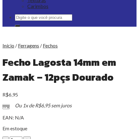
Texturas
Carimbos
Pesquisar
por:
Início
/
Ferragens
/
Fechos
Fecho Lagosta 14mm em
Zamak – 12pçs Dourado
R$
6,95
Ou 1x de
R$
6,95
sem juros
EAN:
N/A
Em estoque
Fecho