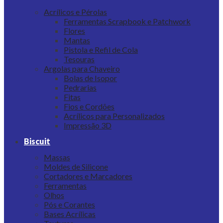
Acrílicos e Pérolas
Ferramentas Scrapbook e Patchwork
Flores
Mantas
Pistola e Refil de Cola
Tesouras
Argolas para Chaveiro
Bolas de Isopor
Pedrarias
Fitas
Fios e Cordões
Acrílicos para Personalizados
Impressão 3D
Biscuit
Massas
Moldes de Silicone
Cortadores e Marcadores
Ferramentas
Olhos
Pós e Corantes
Bases Acrílicas