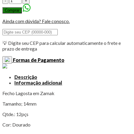
Lagosta
Comprar
14mm
em
Ainda com dúvida? Fale conosco.
Zamak
-
12pçs
Dourado
💡 Digite seu CEP para calcular automaticamente o frete e
quantidade
prazo de entrega
Formas de Pagamento
Descrição
Informação adicional
Fecho Lagosta em Zamak
Tamanho; 14mm
Qtde.: 12pçs
Cor: Dourado