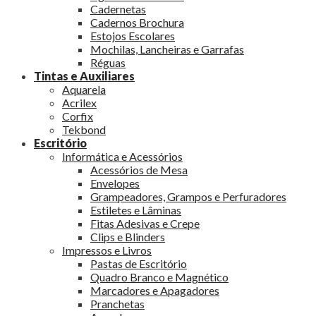
Cadernetas
Cadernos Brochura
Estojos Escolares
Mochilas, Lancheiras e Garrafas
Réguas
Tintas e Auxiliares
Aquarela
Acrilex
Corfix
Tekbond
Escritório
Informática e Acessórios
Acessórios de Mesa
Envelopes
Grampeadores, Grampos e Perfuradores
Estiletes e Lâminas
Fitas Adesivas e Crepe
Clips e Blinders
Impressos e Livros
Pastas de Escritório
Quadro Branco e Magnético
Marcadores e Apagadores
Pranchetas