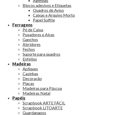
Agendas
Blocos adesivos e Etiquetas
Quadros de Aviso
Caixas e Arquivo Morto
Papel Sulfite
Ferragens
Pé de Caixa
Puxadores e Alças
Ganchos
Abridores
Fechos
Suporte para quadros
Enfeites
Madeiras
Apliques
Casinhas
Decoração
Placas
Madeiras para Páscoa
Madeiras Natal
Papéis
Scrapbook ARTE FÁCIL
Scrapbook LITOARTE
Guardanapos