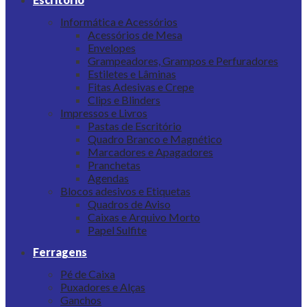
Informática e Acessórios
Acessórios de Mesa
Envelopes
Grampeadores, Grampos e Perfuradores
Estiletes e Lâminas
Fitas Adesivas e Crepe
Clips e Blinders
Impressos e Livros
Pastas de Escritório
Quadro Branco e Magnético
Marcadores e Apagadores
Pranchetas
Agendas
Blocos adesivos e Etiquetas
Quadros de Aviso
Caixas e Arquivo Morto
Papel Sulfite
Ferragens
Pé de Caixa
Puxadores e Alças
Ganchos