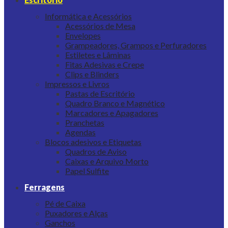
Informática e Acessórios
Acessórios de Mesa
Envelopes
Grampeadores, Grampos e Perfuradores
Estiletes e Lâminas
Fitas Adesivas e Crepe
Clips e Blinders
Impressos e Livros
Pastas de Escritório
Quadro Branco e Magnético
Marcadores e Apagadores
Pranchetas
Agendas
Blocos adesivos e Etiquetas
Quadros de Aviso
Caixas e Arquivo Morto
Papel Sulfite
Ferragens
Pé de Caixa
Puxadores e Alças
Ganchos