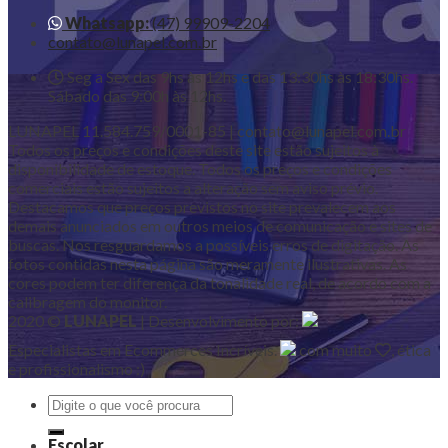
Whatsapp:
(47) 99909-2204
contato@lunapel.com.br
Seg a Sex das 9hs às 12hs e das 13:30hs às 18:30hs.
Sábado das 9:00h às 12hs.
LUNAPEL 11.584.759/0001-85 | contato@lunapel.com.br
Todos os preços e condições deste site estão sujeitos à
disponibilidade de estoque. Todos os preços e condições
comerciais estão sujeitos a alteração sem aviso prévio.
Destacamos que preços previstos no site prevalecem aos
demais anunciados em outros meios de comunicação e sites de
buscas. Nos resguardamos a possíveis erros de digitação. As
fotos contidas nesta página são meramente ilustrativas. As
cores podem ter diferença da tonalidade real, de acordo com a
calibragem do monitor.
2020 ©
LUNAPEL
| Desenvolvimento por:
Especialistas em Ecommerces Incríveis.
com muito
, ética
e profissionalismo :)
Pesquisar
por:
Escolar