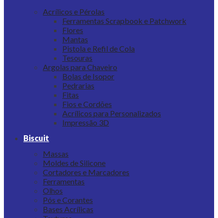
Acrílicos e Pérolas
Ferramentas Scrapbook e Patchwork
Flores
Mantas
Pistola e Refil de Cola
Tesouras
Argolas para Chaveiro
Bolas de Isopor
Pedrarias
Fitas
Fios e Cordões
Acrílicos para Personalizados
Impressão 3D
Biscuit
Massas
Moldes de Silicone
Cortadores e Marcadores
Ferramentas
Olhos
Pós e Corantes
Bases Acrílicas