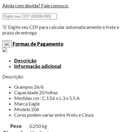
206
Ainda com dúvida? Fale conosco.
quantidade
💡 Digite seu CEP para calcular automaticamente o frete e
prazo de entrega
Formas de Pagamento
Descrição
Informação adicional
Descrição:
Grampos 26/6
Capacidade 20 folhas
Medidas cm : C.13.6 x L.3 x 5.5 A
Marca Eagle
Modelo 206
Cores podem variar entre Preto e Cinza
Peso
0.250 kg