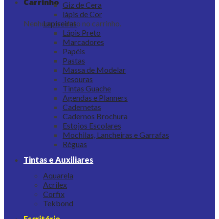
Carrinho
Giz de Cera
lápis de Cor
Nenhum produto no carrinho.
Lapiseiras
Lápis Preto
Marcadores
Papéis
Pastas
Massa de Modelar
Tesouras
Tintas Guache
Agendas e Planners
Cadernetas
Cadernos Brochura
Estojos Escolares
Mochilas, Lancheiras e Garrafas
Réguas
Tintas e Auxiliares
Aquarela
Acrilex
Corfix
Tekbond
Escritório