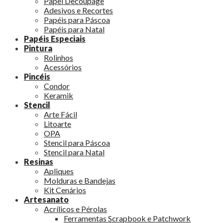
Papel Decoupage
Adesivos e Recortes
Papéis para Páscoa
Papéis para Natal
Papéis Especiais
Pintura
Rolinhos
Acessórios
Pincéis
Condor
Keramik
Stencil
Arte Fácil
Litoarte
OPA
Stencil para Páscoa
Stencil para Natal
Resinas
Apliques
Molduras e Bandejas
Kit Cenários
Artesanato
Acrílicos e Pérolas
Ferramentas Scrapbook e Patchwork