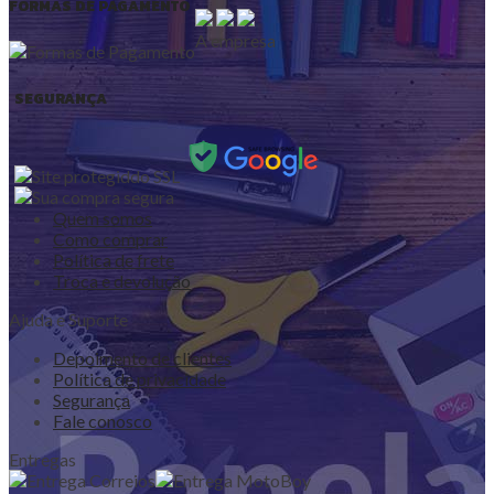
FORMAS DE PAGAMENTO
A empresa
SEGURANÇA
Quem somos
Como comprar
Política de frete
Troca e devolução
Ajuda e Suporte
Depoimento de clientes
Política de privacidade
Segurança
Fale conosco
Entregas