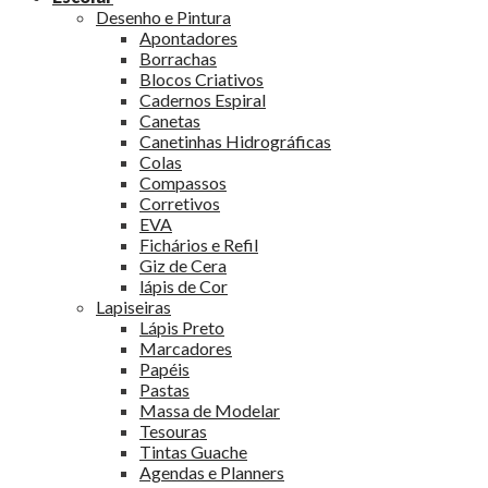
Desenho e Pintura
Apontadores
Borrachas
Blocos Criativos
Cadernos Espiral
Canetas
Canetinhas Hidrográficas
Colas
Compassos
Corretivos
EVA
Fichários e Refil
Giz de Cera
lápis de Cor
Lapiseiras
Lápis Preto
Marcadores
Papéis
Pastas
Massa de Modelar
Tesouras
Tintas Guache
Agendas e Planners