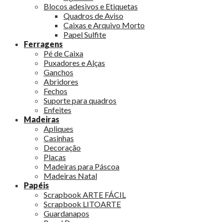
Blocos adesivos e Etiquetas
Quadros de Aviso
Caixas e Arquivo Morto
Papel Sulfite
Ferragens
Pé de Caixa
Puxadores e Alças
Ganchos
Abridores
Fechos
Suporte para quadros
Enfeites
Madeiras
Apliques
Casinhas
Decoração
Placas
Madeiras para Páscoa
Madeiras Natal
Papéis
Scrapbook ARTE FÁCIL
Scrapbook LITOARTE
Guardanapos