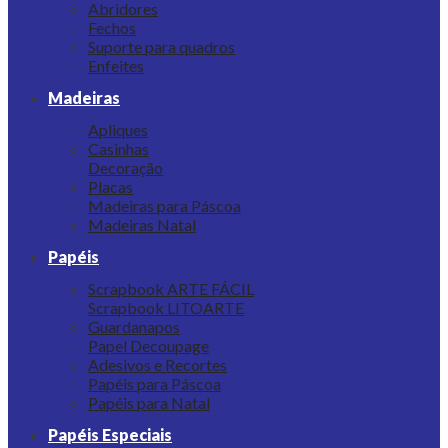
Abridores
Fechos
Suporte para quadros
Enfeites
Madeiras
Apliques
Casinhas
Decoração
Placas
Madeiras para Páscoa
Madeiras Natal
Papéis
Scrapbook ARTE FÁCIL
Scrapbook LITOARTE
Guardanapos
Papel Decoupage
Adesivos e Recortes
Papéis para Páscoa
Papéis para Natal
Papéis Especiais