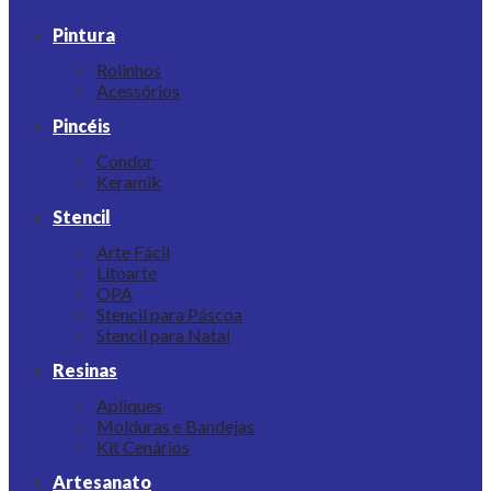
Pintura
Rolinhos
Acessórios
Pincéis
Condor
Keramik
Stencil
Arte Fácil
Litoarte
OPA
Stencil para Páscoa
Stencil para Natal
Resinas
Apliques
Molduras e Bandejas
Kit Cenários
Artesanato