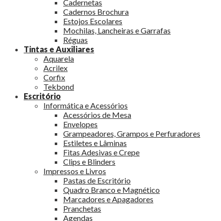
Cadernetas
Cadernos Brochura
Estojos Escolares
Mochilas, Lancheiras e Garrafas
Réguas
Tintas e Auxiliares
Aquarela
Acrilex
Corfix
Tekbond
Escritório
Informática e Acessórios
Acessórios de Mesa
Envelopes
Grampeadores, Grampos e Perfuradores
Estiletes e Lâminas
Fitas Adesivas e Crepe
Clips e Blinders
Impressos e Livros
Pastas de Escritório
Quadro Branco e Magnético
Marcadores e Apagadores
Pranchetas
Agendas