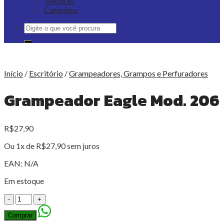
Texturas
Carimbos
Pesquisar
por:
Início
/
Escritório
/
Grampeadores, Grampos e Perfuradores
Grampeador Eagle Mod. 206
R$
27,90
Ou 1x de
R$
27,90
sem juros
EAN:
N/A
Em estoque
Grampeador
Eagle
Comprar
Mod.