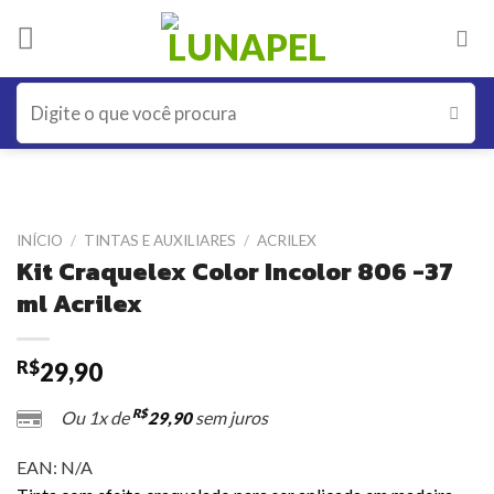
Skip
to
content
Pesquisar
por:
INÍCIO
/
TINTAS E AUXILIARES
/
ACRILEX
Kit Craquelex Color Incolor 806 -37
ml Acrilex
R$
29,90
R$
Ou 1x de
sem juros
29,90
EAN:
N/A