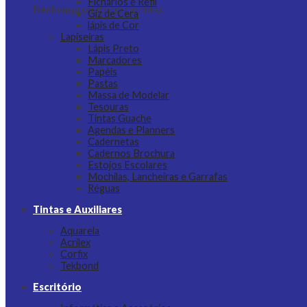
Fichários e Refil
Nenhum produto no carrinho.
Giz de Cera
lápis de Cor
Lapiseiras
Lápis Preto
Marcadores
Papéis
Pastas
Massa de Modelar
Tesouras
Tintas Guache
Agendas e Planners
Cadernetas
Cadernos Brochura
Estojos Escolares
Mochilas, Lancheiras e Garrafas
Réguas
Tintas e Auxiliares
Aquarela
Acrilex
Corfix
Tekbond
Escritório