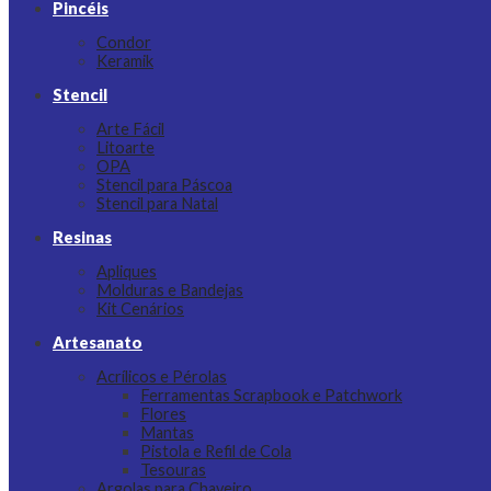
Pincéis
Condor
Keramik
Stencil
Arte Fácil
Litoarte
OPA
Stencil para Páscoa
Stencil para Natal
Resinas
Apliques
Molduras e Bandejas
Kit Cenários
Artesanato
Acrílicos e Pérolas
Ferramentas Scrapbook e Patchwork
Flores
Mantas
Pistola e Refil de Cola
Tesouras
Argolas para Chaveiro