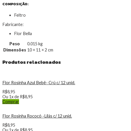
COMPOSIÇÃO:
Feltro
Fabricante:
Flor Bella
Peso
0.015 kg
Dimensões
10 × 11 × 2 cm
Produtos relacionados
Flor Rosinha Azul Bebê- Crú c/ 12 unid.
R$
8,95
Ou 1x de
R$
8,95
Comprar
Flor Rosinha Rococó -Lilás c/ 12 unid.
R$
8,95
Ou 1x de
R$
8,95