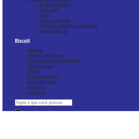
Bolas de Isopor
Pedrarias
Fitas
Fios e Cordões
Acrílicos para Personalizados
Impressão 3D
Biscuit
Massas
Moldes de Silicone
Cortadores e Marcadores
Ferramentas
Olhos
Pós e Corantes
Bases Acrílicas
Texturas
Carimbos
Pesquisar
por: