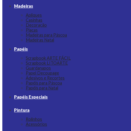
Madeiras
Apliques
Casinhas
Decoração
Placas
Madeiras para Páscoa
Madeiras Natal
Papéis
Scrapbook ARTE FÁCIL
Scrapbook LITOARTE
Guardanapos
Papel Decoupage
Adesivos e Recortes
Papéis para Páscoa
Papéis para Natal
Papéis Especiais
Pintura
Rolinhos
Acessórios