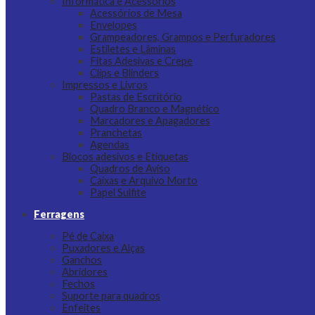
Informática e Acessórios
Acessórios de Mesa
Envelopes
Grampeadores, Grampos e Perfuradores
Estiletes e Lâminas
Fitas Adesivas e Crepe
Clips e Blinders
Impressos e Livros
Pastas de Escritório
Quadro Branco e Magnético
Marcadores e Apagadores
Pranchetas
Agendas
Blocos adesivos e Etiquetas
Quadros de Aviso
Caixas e Arquivo Morto
Papel Sulfite
Ferragens
Pé de Caixa
Puxadores e Alças
Ganchos
Abridores
Fechos
Suporte para quadros
Enfeites