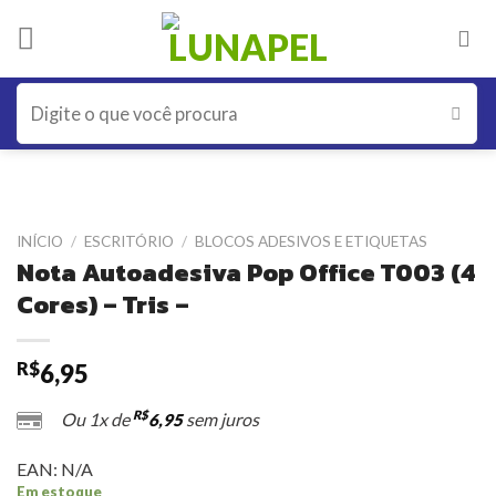
Skip
to
content
Pesquisar
por:
INÍCIO
/
ESCRITÓRIO
/
BLOCOS ADESIVOS E ETIQUETAS
Nota Autoadesiva Pop Office T003 (4
Cores) – Tris –
R$
6,95
R$
Ou 1x de
sem juros
6,95
EAN:
N/A
Em estoque