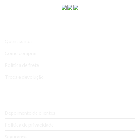
A empresa
Quem somos
Como comprar
Política de frete
Troca e devolução
Ajuda e Suporte
Depoimento de clientes
Política de privacidade
Segurança