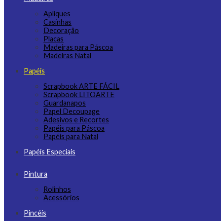
Apliques
Casinhas
Decoração
Placas
Madeiras para Páscoa
Madeiras Natal
Papéis
Scrapbook ARTE FÁCIL
Scrapbook LITOARTE
Guardanapos
Papel Decoupage
Adesivos e Recortes
Papéis para Páscoa
Papéis para Natal
Papéis Especiais
Pintura
Rolinhos
Acessórios
Pincéis