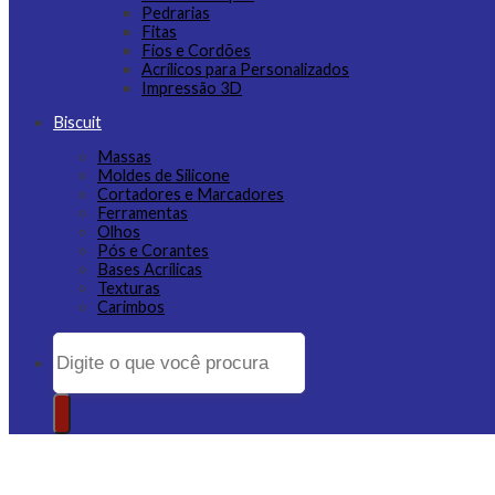
Pedrarias
Fitas
Fios e Cordões
Acrílicos para Personalizados
Impressão 3D
Biscuit
Massas
Moldes de Silicone
Cortadores e Marcadores
Ferramentas
Olhos
Pós e Corantes
Bases Acrílicas
Texturas
Carimbos
Pesquisar
por: