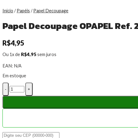
Início
/
Papéis
/
Papel Decoupage
Papel Decoupage OPAPEL Ref. 
R$
4,95
R$
4,95
Ou 1x de
sem juros
EAN:
N/A
Em estoque
Papel
Decoupage
OPAPEL
Ref.
2477-
Kombi
quantidade