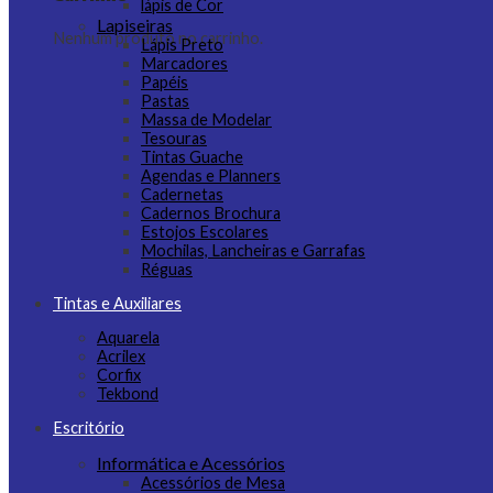
lápis de Cor
Lapiseiras
Nenhum produto no carrinho.
Lápis Preto
Marcadores
Papéis
Pastas
Massa de Modelar
Tesouras
Tintas Guache
Agendas e Planners
Cadernetas
Cadernos Brochura
Estojos Escolares
Mochilas, Lancheiras e Garrafas
Réguas
Tintas e Auxiliares
Aquarela
Acrilex
Corfix
Tekbond
Escritório
Informática e Acessórios
Acessórios de Mesa