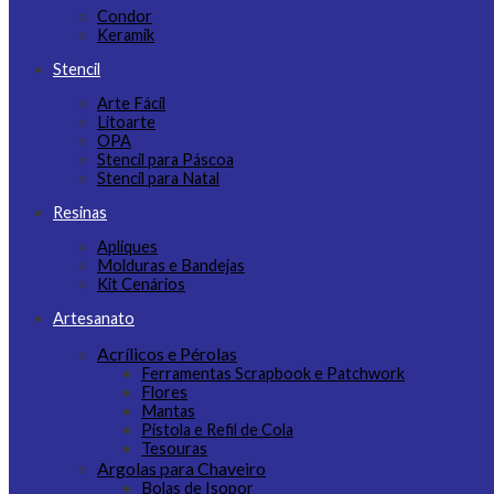
Condor
Keramik
Stencil
Arte Fácil
Litoarte
OPA
Stencil para Páscoa
Stencil para Natal
Resinas
Apliques
Molduras e Bandejas
Kit Cenários
Artesanato
Acrílicos e Pérolas
Ferramentas Scrapbook e Patchwork
Flores
Mantas
Pistola e Refil de Cola
Tesouras
Argolas para Chaveiro
Bolas de Isopor