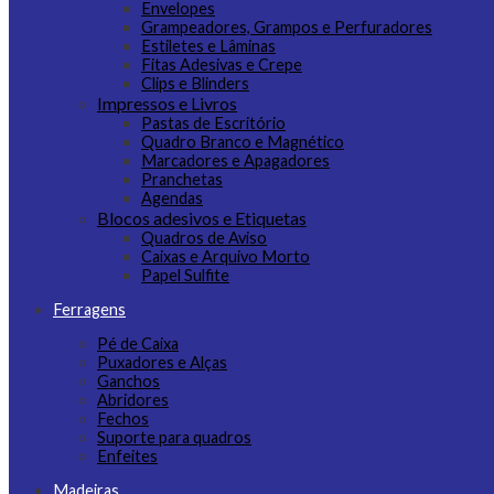
Envelopes
Grampeadores, Grampos e Perfuradores
Estiletes e Lâminas
Fitas Adesivas e Crepe
Clips e Blinders
Impressos e Livros
Pastas de Escritório
Quadro Branco e Magnético
Marcadores e Apagadores
Pranchetas
Agendas
Blocos adesivos e Etiquetas
Quadros de Aviso
Caixas e Arquivo Morto
Papel Sulfite
Ferragens
Pé de Caixa
Puxadores e Alças
Ganchos
Abridores
Fechos
Suporte para quadros
Enfeites
Madeiras