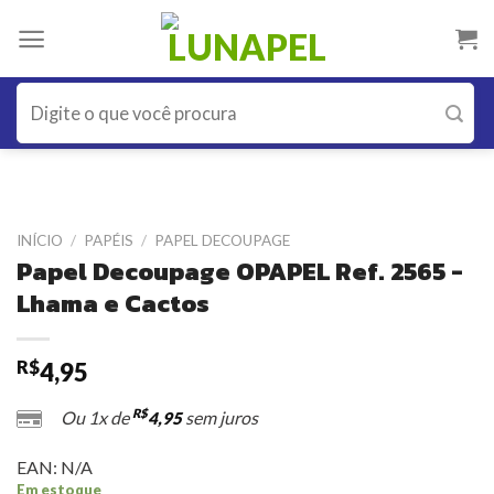
Skip
to
content
Pesquisar
por:
INÍCIO
/
PAPÉIS
/
PAPEL DECOUPAGE
Papel Decoupage OPAPEL Ref. 2565 -
Lhama e Cactos
R$
4,95
R$
Ou 1x de
sem juros
4,95
EAN:
N/A
Em estoque