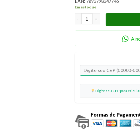
EAN:
7893798347746
Em estoque
Papel para Scrapbook Dupla Fa
Ain
Digite seu CEP para calcul
Formas de Pagamen