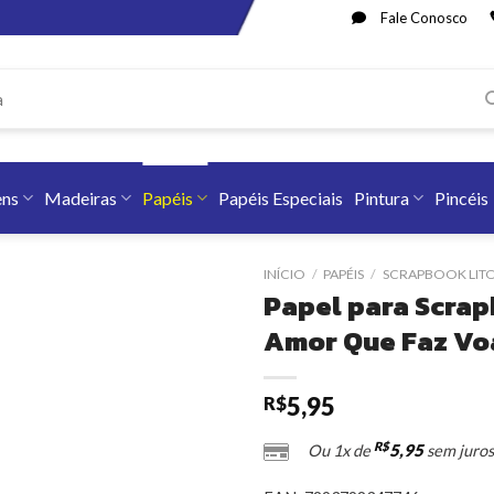
Fale Conosco
ens
Madeiras
Papéis
Papéis Especiais
Pintura
Pincéis
INÍCIO
/
PAPÉIS
/
SCRAPBOOK LIT
Papel para Scrap
Amor Que Faz Vo
5,95
R$
R$
5,95
Ou 1x de
sem juros