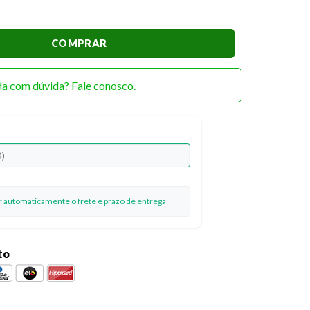
ce - Coleção Amor Que Faz Voar SD-1268- Recortes quantidade
COMPRAR
da com dúvida? Fale conosco.
ar automaticamente o frete e prazo de entrega
to