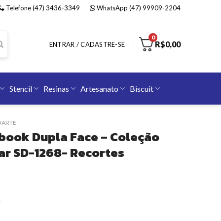
Telefone (47) 3436-3349
WhatsApp (47) 99909-2204
0
R$
0,00
ENTRAR / CADASTRE-SE
Stencil
Resinas
Artesanato
Biscuit
OARTE
book Dupla Face – Coleção
ar SD-1268- Recortes