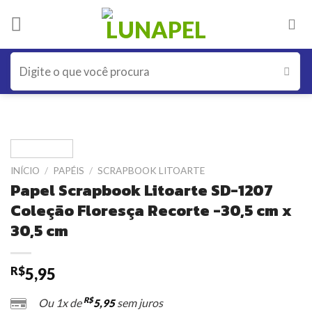
Skip
to
content
Pesquisar
por:
INÍCIO
/
PAPÉIS
/
SCRAPBOOK LITOARTE
Papel Scrapbook Litoarte SD-1207
Coleção Floresça Recorte -30,5 cm x
30,5 cm
R$
5,95
R$
Ou 1x de
sem juros
5,95