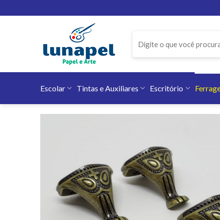
Skip
to
content
Pesquisar
por:
Escolar
Tintas e Auxiliares
Escritório
Ferrag