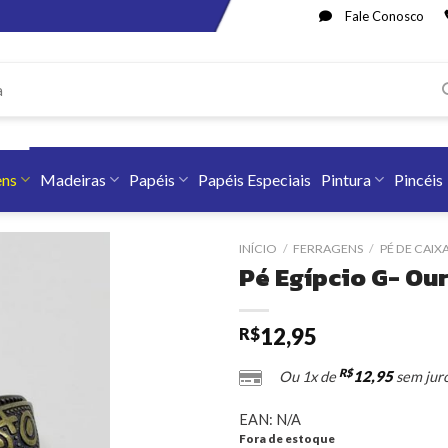
Fale Conosco
ens
Madeiras
Papéis
Papéis Especiais
Pintura
Pincéis
INÍCIO
/
FERRAGENS
/
PÉ DE CAIX
Pé Egípcio G- Our
12,95
R$
R$
12,95
Ou 1x de
sem jur
EAN:
N/A
Fora de estoque