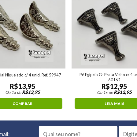
Pé Egípcio G- Prata Velho c/ 4 un
ial Niquelado c/ 4 unid. Ref. 59947
60162
R$
13,95
R$
12,95
R$
13,95
R$
12,95
Ou 1x de
Ou 1x de
COMPRAR
LEIA MAIS
mail: