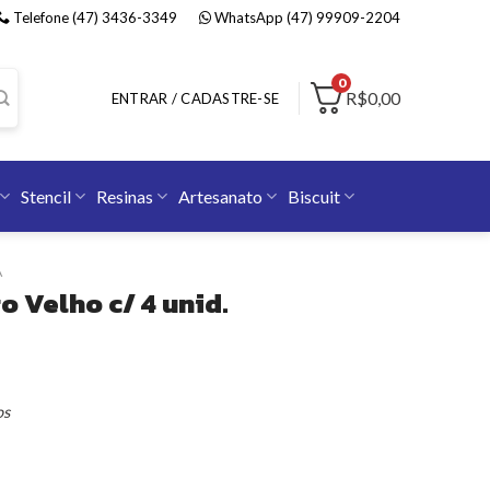
Telefone (47) 3436-3349
WhatsApp (47) 99909-2204
0
R$0,00
ENTRAR / CADASTRE-SE
Stencil
Resinas
Artesanato
Biscuit
A
o Velho c/ 4 unid.
os