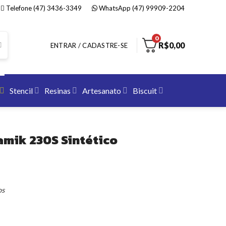
Telefone (47) 3436-3349
WhatsApp (47) 99909-2204
0
R$
0,00
ENTRAR / CADASTRE-SE
Stencil
Resinas
Artesanato
Biscuit
amik 230S Sintético
os