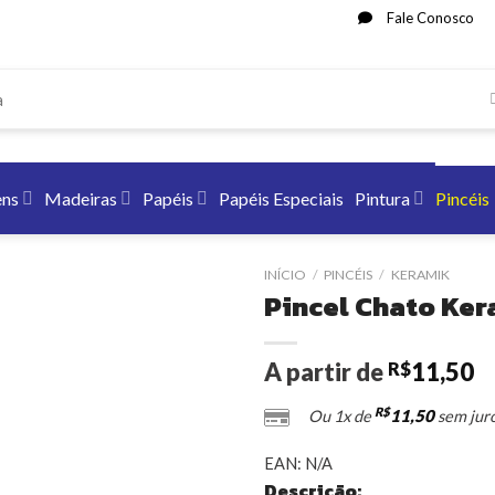
Fale Conosco
ens
Madeiras
Papéis
Papéis Especiais
Pintura
Pincéis
INÍCIO
/
PINCÉIS
/
KERAMIK
Pincel Chato Ker
A partir de
11,50
R$
R$
11,50
Ou 1x de
sem jur
EAN:
N/A
Descrição: