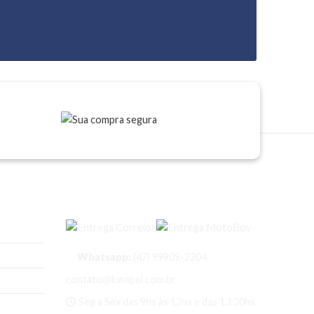
Entregas
Whatsapp:
(47) 99909-2204
contato@lunapel.com.br
Seg a Sex das 9hs às 12hs e das 13:30hs