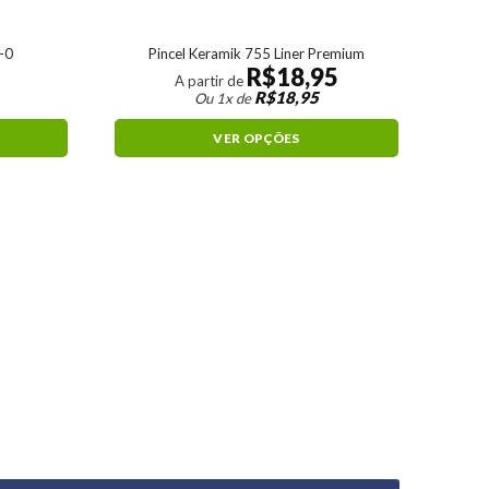
5-0
Pincel Keramik 755 Liner Premium
R$
18,95
A partir de
R$
18,95
Ou 1x de
VER OPÇÕES
Pincel