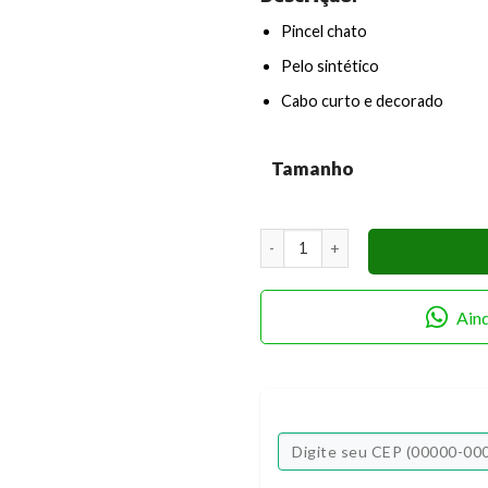
Pincel chato
Pelo sintético
Cabo curto e decorado
Tamanho
Pincel Chato Keramik 230S Sint
Ain