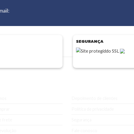
mail:
SEGURANÇA
esa
Ajuda e Suporte
mos
Depoimento de clientes
mprar
Política de privacidade
e frete
Segurança
evolução
Fale conosco