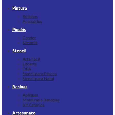
Pintura
Rolinhos
Acessórios
Pincéis
Condor
Keramik
Stencil
Arte Fácil
Litoarte
OPA
Stencil para Páscoa
Stencil para Natal
Resinas
Apliques
Molduras e Bandejas
Kit Cenários
Artesanato