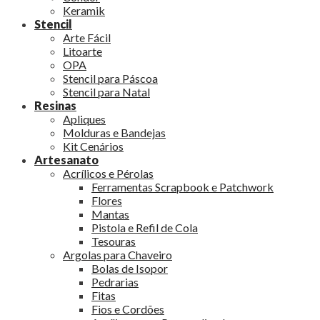
Keramik
Stencil
Arte Fácil
Litoarte
OPA
Stencil para Páscoa
Stencil para Natal
Resinas
Apliques
Molduras e Bandejas
Kit Cenários
Artesanato
Acrílicos e Pérolas
Ferramentas Scrapbook e Patchwork
Flores
Mantas
Pistola e Refil de Cola
Tesouras
Argolas para Chaveiro
Bolas de Isopor
Pedrarias
Fitas
Fios e Cordões