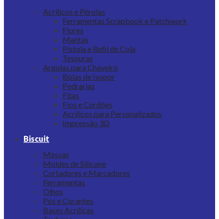
Acrílicos e Pérolas
Ferramentas Scrapbook e Patchwork
Flores
Mantas
Pistola e Refil de Cola
Tesouras
Argolas para Chaveiro
Bolas de Isopor
Pedrarias
Fitas
Fios e Cordões
Acrílicos para Personalizados
Impressão 3D
Biscuit
Massas
Moldes de Silicone
Cortadores e Marcadores
Ferramentas
Olhos
Pós e Corantes
Bases Acrílicas