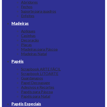
Abridores
Fechos
Suporte para quadros
Enfeites
Madeiras
Apliques
Casinhas
Decoração
Placas
Madeiras para Páscoa
Madeiras Natal
Papéis
Scrapbook ARTE FÁCIL
Scrapbook LITOARTE
Guardanapos
Papel Decoupage
Adesivos e Recortes
Papéis para Páscoa
Papéis para Natal
Papéis Especiais