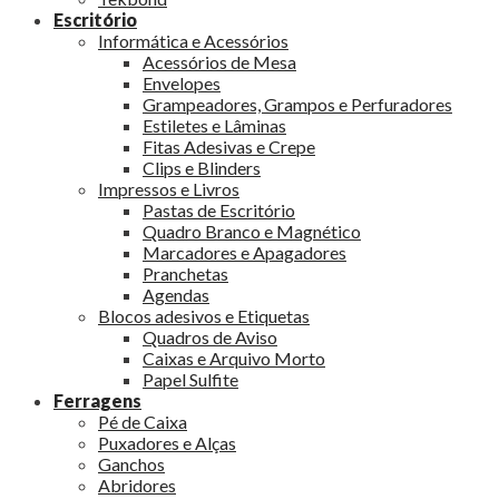
Escritório
Informática e Acessórios
Acessórios de Mesa
Envelopes
Grampeadores, Grampos e Perfuradores
Estiletes e Lâminas
Fitas Adesivas e Crepe
Clips e Blinders
Impressos e Livros
Pastas de Escritório
Quadro Branco e Magnético
Marcadores e Apagadores
Pranchetas
Agendas
Blocos adesivos e Etiquetas
Quadros de Aviso
Caixas e Arquivo Morto
Papel Sulfite
Ferragens
Pé de Caixa
Puxadores e Alças
Ganchos
Abridores