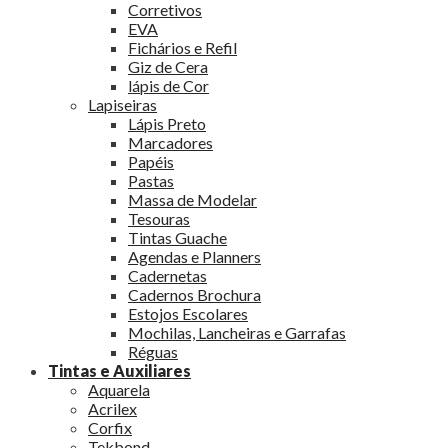
Corretivos
EVA
Fichários e Refil
Giz de Cera
lápis de Cor
Lapiseiras
Lápis Preto
Marcadores
Papéis
Pastas
Massa de Modelar
Tesouras
Tintas Guache
Agendas e Planners
Cadernetas
Cadernos Brochura
Estojos Escolares
Mochilas, Lancheiras e Garrafas
Réguas
Tintas e Auxiliares
Aquarela
Acrilex
Corfix
Tekbond