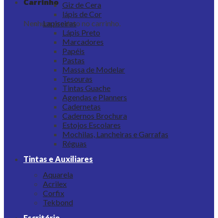
Carrinho
Giz de Cera
lápis de Cor
Nenhum produto no carrinho.
Lapiseiras
Lápis Preto
Marcadores
Papéis
Pastas
Massa de Modelar
Tesouras
Tintas Guache
Agendas e Planners
Cadernetas
Cadernos Brochura
Estojos Escolares
Mochilas, Lancheiras e Garrafas
Réguas
Tintas e Auxiliares
Aquarela
Acrilex
Corfix
Tekbond
Escritório