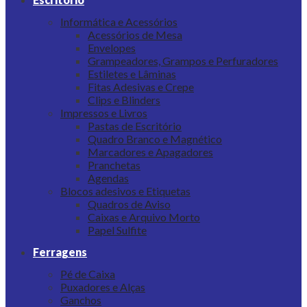
Informática e Acessórios
Acessórios de Mesa
Envelopes
Grampeadores, Grampos e Perfuradores
Estiletes e Lâminas
Fitas Adesivas e Crepe
Clips e Blinders
Impressos e Livros
Pastas de Escritório
Quadro Branco e Magnético
Marcadores e Apagadores
Pranchetas
Agendas
Blocos adesivos e Etiquetas
Quadros de Aviso
Caixas e Arquivo Morto
Papel Sulfite
Ferragens
Pé de Caixa
Puxadores e Alças
Ganchos