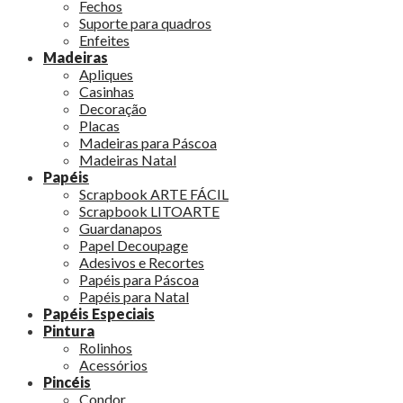
Fechos
Suporte para quadros
Enfeites
Madeiras
Apliques
Casinhas
Decoração
Placas
Madeiras para Páscoa
Madeiras Natal
Papéis
Scrapbook ARTE FÁCIL
Scrapbook LITOARTE
Guardanapos
Papel Decoupage
Adesivos e Recortes
Papéis para Páscoa
Papéis para Natal
Papéis Especiais
Pintura
Rolinhos
Acessórios
Pincéis
Condor