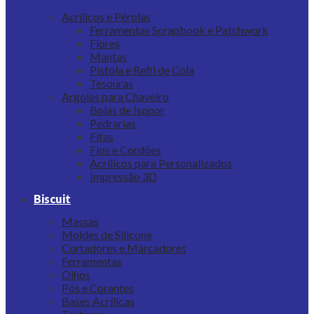
Acrílicos e Pérolas
Ferramentas Scrapbook e Patchwork
Flores
Mantas
Pistola e Refil de Cola
Tesouras
Argolas para Chaveiro
Bolas de Isopor
Pedrarias
Fitas
Fios e Cordões
Acrílicos para Personalizados
Impressão 3D
Biscuit
Massas
Moldes de Silicone
Cortadores e Marcadores
Ferramentas
Olhos
Pós e Corantes
Bases Acrílicas