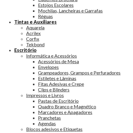
Estojos Escolares
Mochilas, Lancheiras e Garrafas
Réguas
Tintas e Auxiliares
Aquarela
Acrilex
Corfix
Tekbond
Escritório
Informática e Acessórios
Acessórios de Mesa
Envelopes
Grampeadores, Grampos e Perfuradores
Estiletes e Lâminas
Fitas Adesivas e Crepe
Clips e Blinders
Impressos e Livros
Pastas de Escritório
Quadro Branco e Magnético
Marcadores e Apagadores
Pranchetas
Agendas
Blocos adesivos e Etiquetas