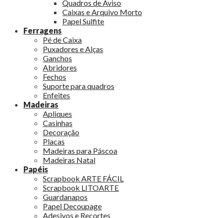
Quadros de Aviso
Caixas e Arquivo Morto
Papel Sulfite
Ferragens
Pé de Caixa
Puxadores e Alças
Ganchos
Abridores
Fechos
Suporte para quadros
Enfeites
Madeiras
Apliques
Casinhas
Decoração
Placas
Madeiras para Páscoa
Madeiras Natal
Papéis
Scrapbook ARTE FÁCIL
Scrapbook LITOARTE
Guardanapos
Papel Decoupage
Adesivos e Recortes