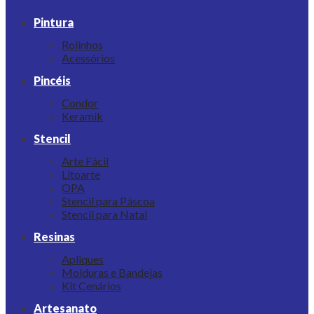
Pintura
Rolinhos
Acessórios
Pincéis
Condor
Keramik
Stencil
Arte Fácil
Litoarte
OPA
Stencil para Páscoa
Stencil para Natal
Resinas
Apliques
Molduras e Bandejas
Kit Cenários
Artesanato