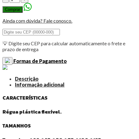
Escalímetro
Comprar
Cis
–
Ainda com dúvida? Fale conosco.
1:20
–
1:125
quantidade
💡 Digite seu CEP para calcular automaticamente o frete e
prazo de entrega
Formas de Pagamento
Descrição
Informação adicional
CARACTERÍSTICAS
Régua plástica flexível.
TAMANHOS