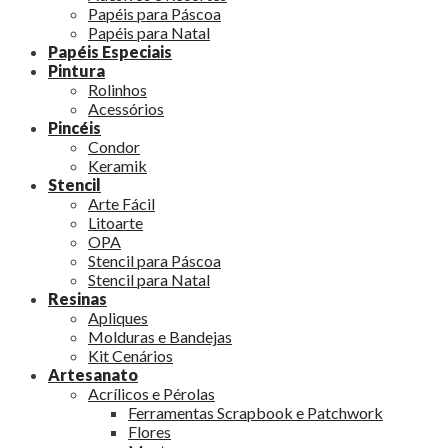
Papéis para Páscoa
Papéis para Natal
Papéis Especiais
Pintura
Rolinhos
Acessórios
Pincéis
Condor
Keramik
Stencil
Arte Fácil
Litoarte
OPA
Stencil para Páscoa
Stencil para Natal
Resinas
Apliques
Molduras e Bandejas
Kit Cenários
Artesanato
Acrílicos e Pérolas
Ferramentas Scrapbook e Patchwork
Flores