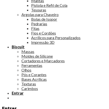
Mantas
Pistola e Refil de Cola
Tesouras
Argolas para Chaveiro
Bolas de Isopor
Pedrarias
Fitas
Fios e Cordões
Acrílicos para Personalizados
Impressão 3D
Biscuit
Massas
Moldes de Silicone
Cortadores e Marcadores
Ferramentas
Olhos
Pós e Corantes
Bases Acrílicas
Texturas
Carimbos
Entrar
Entrar