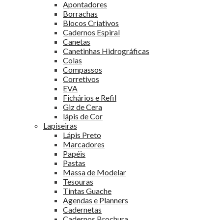
Apontadores
Borrachas
Blocos Criativos
Cadernos Espiral
Canetas
Canetinhas Hidrográficas
Colas
Compassos
Corretivos
EVA
Fichários e Refil
Giz de Cera
lápis de Cor
Lapiseiras
Lápis Preto
Marcadores
Papéis
Pastas
Massa de Modelar
Tesouras
Tintas Guache
Agendas e Planners
Cadernetas
Cadernos Brochura