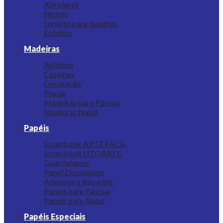
Abridores
Fechos
Suporte para quadros
Enfeites
Madeiras
Apliques
Casinhas
Decoração
Placas
Madeiras para Páscoa
Madeiras Natal
Papéis
Scrapbook ARTE FÁCIL
Scrapbook LITOARTE
Guardanapos
Papel Decoupage
Adesivos e Recortes
Papéis para Páscoa
Papéis para Natal
Papéis Especiais