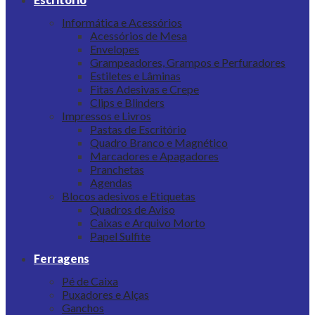
Informática e Acessórios
Acessórios de Mesa
Envelopes
Grampeadores, Grampos e Perfuradores
Estiletes e Lâminas
Fitas Adesivas e Crepe
Clips e Blinders
Impressos e Livros
Pastas de Escritório
Quadro Branco e Magnético
Marcadores e Apagadores
Pranchetas
Agendas
Blocos adesivos e Etiquetas
Quadros de Aviso
Caixas e Arquivo Morto
Papel Sulfite
Ferragens
Pé de Caixa
Puxadores e Alças
Ganchos