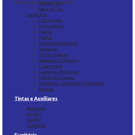
Nenhum produto no carrinho.
Giz de Cera
lápis de Cor
Lapiseiras
Lápis Preto
Marcadores
Papéis
Pastas
Massa de Modelar
Tesouras
Tintas Guache
Agendas e Planners
Cadernetas
Cadernos Brochura
Estojos Escolares
Mochilas, Lancheiras e Garrafas
Réguas
Tintas e Auxiliares
Aquarela
Acrilex
Corfix
Tekbond
Escritório