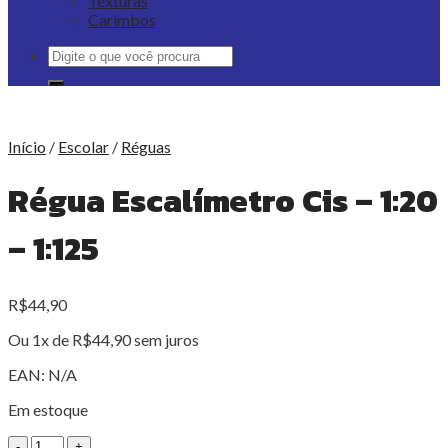
Texturas
Carimbos
Pesquisar
por:
Início
/
Escolar
/
Réguas
Régua Escalímetro Cis – 1:20
– 1:125
R$
44,90
Ou 1x de
R$
44,90
sem juros
EAN:
N/A
Em estoque
Régua