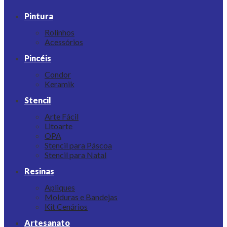
Pintura
Rolinhos
Acessórios
Pincéis
Condor
Keramik
Stencil
Arte Fácil
Litoarte
OPA
Stencil para Páscoa
Stencil para Natal
Resinas
Apliques
Molduras e Bandejas
Kit Cenários
Artesanato