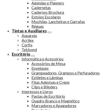
Agendas e Planners
Cadernetas
Cadernos Brochura
Estojos Escolares
Mochilas, Lancheiras e Garrafas
Réguas
Tintas e Auxiliares
Aquarela
Acrilex
Corfix
Tekbond
Escritório
Informática e Acessórios
Acessórios de Mesa
Envelopes
Grampeadores, Grampos e Perfuradores
Estiletes e Lâminas
Fitas Adesivas e Crepe
Clips e Blinders
Impressos e Livros
Pastas de Escritório
Quadro Branco e Magnético
Marcadores e Apagadores