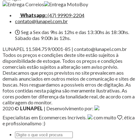
Whatsapp:
(47) 99909-2204
contato@lunapel.com.br
Seg a Sex das 9hs às 12hs e das 13:30hs às 18:30hs.
Sábado das 9:00h às 12hs.
LUNAPEL 11.584.759/0001-85 | contato@lunapel.com.br
Todos os preços e condições deste site estão sujeitos à
disponibilidade de estoque. Todos os preços e condições
comerciais estão sujeitos a alteração sem aviso prévio.
Destacamos que preços previstos no site prevalecem aos
demais anunciados em outros meios de comunicação e sites de
buscas. Nos resguardamos a possíveis erros de digitação. As
fotos contidas nesta página são meramente ilustrativas. As
cores podem ter diferença da tonalidade real, de acordo com a
calibragem do monitor.
2020 ©
LUNAPEL
| Desenvolvimento por:
Especialistas em Ecommerces Incríveis.
com muito
, ética
e profissionalismo :)
Pesquisar
por: