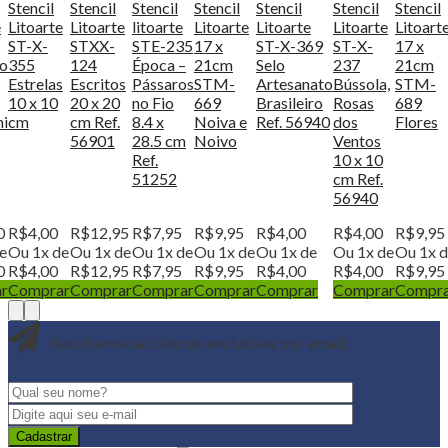
Stencil
Stencil
Stencil
Stencil
Stencil
Stencil
Stencil
e
Litoarte
Litoarte
litoarte
Litoarte
Litoarte
Litoarte
Litoart
ST-X-
STXX-
STE-235
17 x
ST-X-369
ST-X-
17 x
ro
355
124
Época –
21cm
Selo
237
21cm
Estrelas
Escritos
Pássaros
STM-
Artesanato
Bússola,
STM-
10 x 10
20 x 20
no Fio
669
Brasileiro
Rosas
689
ni
cm
cm Ref.
8.4 x
Noiva e
Ref. 56940
dos
Flores
56901
28.5 cm
Noivo
Ventos
Ref.
10 x 10
51252
cm Ref.
56940
0
R$
4,00
R$
12,95
R$
7,95
R$
9,95
R$
4,00
R$
4,00
R$
9,95
e
Ou 1x de
Ou 1x de
Ou 1x de
Ou 1x de
Ou 1x de
Ou 1x de
Ou 1x 
0
R$
4,00
R$
12,95
R$
7,95
R$
9,95
R$
4,00
R$
4,00
R$
9,95
r
Comprar
Comprar
Comprar
Comprar
Comprar
Comprar
Compr
Receba nossas ofertas exclusivas por email: