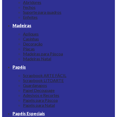
Abridores
Fechos
Suporte para quadros
Enfeites
Madeiras
Apliques
Casinhas
Decoração
Placas
Madeiras para Páscoa
Madeiras Natal
Papéis
Scrapbook ARTE FÁCIL
Scrapbook LITOARTE
Guardanapos
Papel Decoupage
Adesivos e Recortes
Papéis para Páscoa
Papéis para Natal
Papéis Especiais