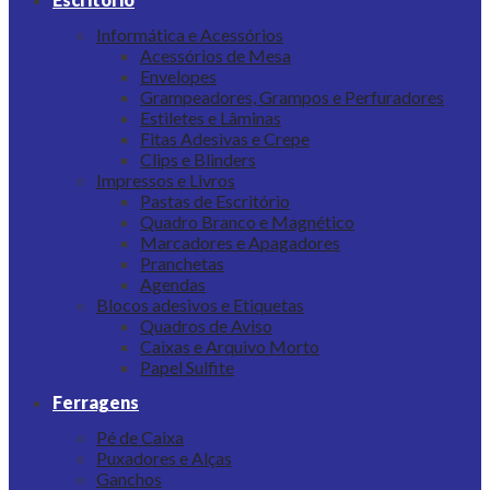
Informática e Acessórios
Acessórios de Mesa
Envelopes
Grampeadores, Grampos e Perfuradores
Estiletes e Lâminas
Fitas Adesivas e Crepe
Clips e Blinders
Impressos e Livros
Pastas de Escritório
Quadro Branco e Magnético
Marcadores e Apagadores
Pranchetas
Agendas
Blocos adesivos e Etiquetas
Quadros de Aviso
Caixas e Arquivo Morto
Papel Sulfite
Ferragens
Pé de Caixa
Puxadores e Alças
Ganchos