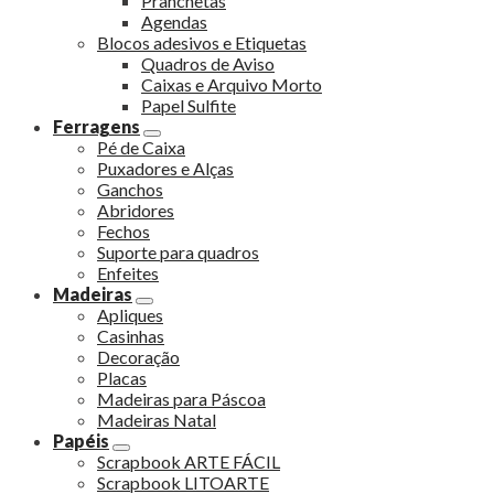
Pranchetas
Agendas
Blocos adesivos e Etiquetas
Quadros de Aviso
Caixas e Arquivo Morto
Papel Sulfite
Ferragens
Pé de Caixa
Puxadores e Alças
Ganchos
Abridores
Fechos
Suporte para quadros
Enfeites
Madeiras
Apliques
Casinhas
Decoração
Placas
Madeiras para Páscoa
Madeiras Natal
Papéis
Scrapbook ARTE FÁCIL
Scrapbook LITOARTE