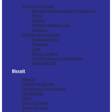
Acrílicos e Pérolas
Ferramentas Scrapbook e Patchwork
Flores
Mantas
Pistola e Refil de Cola
Tesouras
Argolas para Chaveiro
Bolas de Isopor
Pedrarias
Fitas
Fios e Cordões
Acrílicos para Personalizados
Impressão 3D
Biscuit
Massas
Moldes de Silicone
Cortadores e Marcadores
Ferramentas
Olhos
Pós e Corantes
Bases Acrílicas