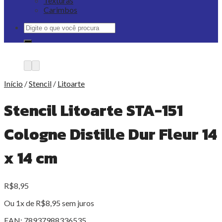
Texturas
Carimbos
Pesquisar
por:
Início
/
Stencil
/
Litoarte
Stencil Litoarte STA-151
Cologne Distille Dur Fleur 14
x 14 cm
R$
8,95
Ou 1x de
R$
8,95
sem juros
EAN:
78937988336535