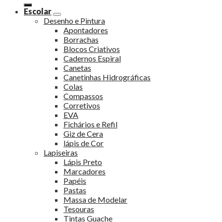
Escolar
Desenho e Pintura
Apontadores
Borrachas
Blocos Criativos
Cadernos Espiral
Canetas
Canetinhas Hidrográficas
Colas
Compassos
Corretivos
EVA
Fichários e Refil
Giz de Cera
lápis de Cor
Lapiseiras
Lápis Preto
Marcadores
Papéis
Pastas
Massa de Modelar
Tesouras
Tintas Guache