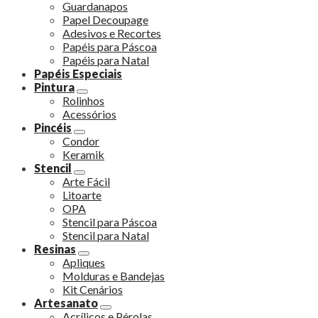
Guardanapos
Papel Decoupage
Adesivos e Recortes
Papéis para Páscoa
Papéis para Natal
Papéis Especiais
Pintura
Rolinhos
Acessórios
Pincéis
Condor
Keramik
Stencil
Arte Fácil
Litoarte
OPA
Stencil para Páscoa
Stencil para Natal
Resinas
Apliques
Molduras e Bandejas
Kit Cenários
Artesanato
Acrílicos e Pérolas