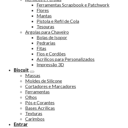
Ferramentas Scrapbook e Patchwork
Flores
Mantas
Pistola e Refil de Cola
Tesouras
Argolas para Chaveiro
Bolas de Isopor
Pedrarias
Fitas
Fios e Cordões
Acrílicos para Personalizados
Impressão 3D
Biscuit
Massas
Moldes de Silicone
Cortadores e Marcadores
Ferramentas
Olhos
Pós e Corantes
Bases Acrílicas
Texturas
Carimbos
Entrar