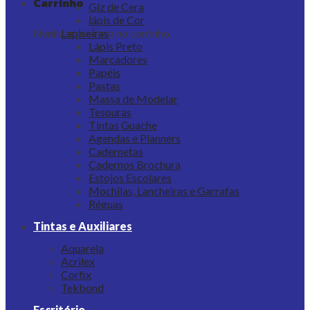
Carrinho
Giz de Cera
lápis de Cor
Nenhum produto no carrinho.
Lapiseiras
Lápis Preto
Marcadores
Papéis
Pastas
Massa de Modelar
Tesouras
Tintas Guache
Agendas e Planners
Cadernetas
Cadernos Brochura
Estojos Escolares
Mochilas, Lancheiras e Garrafas
Réguas
Tintas e Auxiliares
Aquarela
Acrilex
Corfix
Tekbond
Escritório