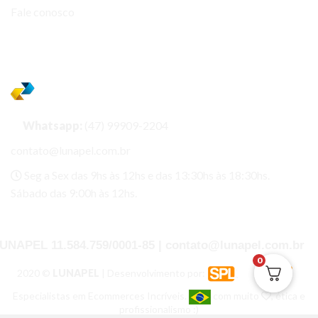
Fale conosco
Entregas
Whatsapp:
(47) 99909-2204
contato@lunapel.com.br
Seg a Sex das 9hs às 12hs e das 13:30hs às 18:30hs.
Sábado das 9:00h às 12hs.
UNAPEL 11.584.759/0001-85 | contato@lunapel.com.br
0
2020 ©
LUNAPEL
| Desenvolvimento por:
Especialistas em Ecommerces Incríveis.
com muito
, ética e
profissionalismo :)