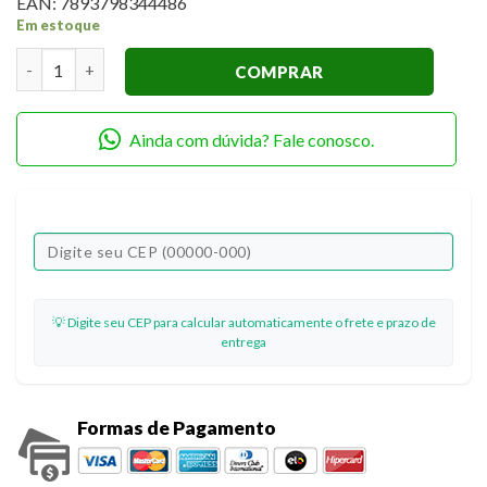
EAN:
7893798344486
Em estoque
Stencil Litoarte STA-160 Palavras 14 x 14cm quantidade
COMPRAR
Ainda com dúvida? Fale conosco.
💡 Digite seu CEP para calcular automaticamente o frete e prazo de
entrega
Formas de Pagamento