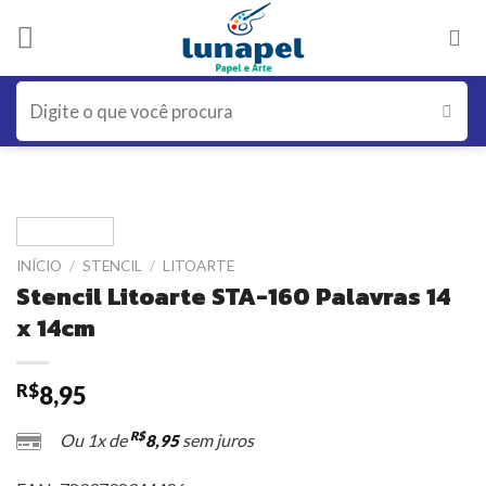
Skip
to
content
Pesquisar
por:
INÍCIO
/
STENCIL
/
LITOARTE
Stencil Litoarte STA-160 Palavras 14
x 14cm
R$
8,95
R$
Ou 1x de
sem juros
8,95