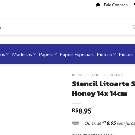
Fale Conosco
ens
Madeiras
Papéis
Papéis Especiais
Pintura
Pincéis
INÍCIO
/
STENCIL
/
LITOARTE
Stencil Litoarte
Honey 14x 14cm
8,95
R$
R$
8,95
Ou 1x de
sem juros