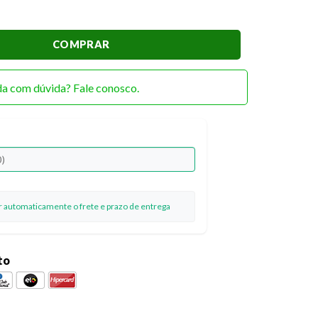
 is where my Honey 14x 14cm quantidade
COMPRAR
da com dúvida? Fale conosco.
ar automaticamente o frete e prazo de entrega
to