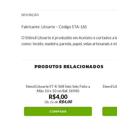
DESCRIÇÃO
Fabricante: Litoarte – Código STA-165
O Stêncil Litoarte é produzido em Acetato e cortados a l
como: tecido, madeira, parede, papel, velas artesanais e et
PRODUTOS RELACIONADOS
os 8.4 x
Stencil Litoarte ST-X-368 Selo Selo Feito a
Stencil L
Mão 10 x 10 cm Ref. 56940
R$
4,00
R$
4,00
Ou 1x de
COMPRAR