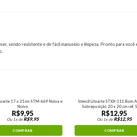
aser, sendo resistente e de fácil manuseio e limpeza. Pronto para você
c.
itoarte 17 x 21cm STM-669 Noiva e
Stencil Litoarte STXX-111 Bom A
Noivo
Sobreposição 20 x 20 cm ref.
R$
9,95
R$
12,95
R$
9,95
R$
12,95
Ou 1x de
Ou 1x de
COMPRAR
COMPRAR