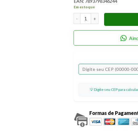
EAN:
7893798346244
Em estoque
Stencil Litoarte STA-165 Home
Ain
💡 Digite seu CEP para calcul
Formas de Pagamen