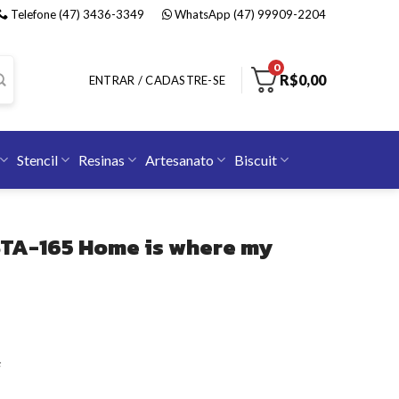
Telefone (47) 3436-3349
WhatsApp (47) 99909-2204
0
R$
0,00
ENTRAR / CADASTRE-SE
Stencil
Resinas
Artesanato
Biscuit
 STA-165 Home is where my