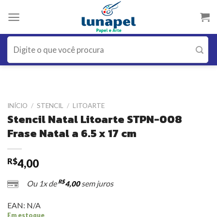
Skip
to
content
Pesquisar
por:
INÍCIO
/
STENCIL
/
LITOARTE
Stencil Natal Litoarte STPN-008
Frase Natal a 6.5 x 17 cm
R$
4,00
R$
Ou 1x de
sem juros
4,00
EAN:
N/A
Em estoque