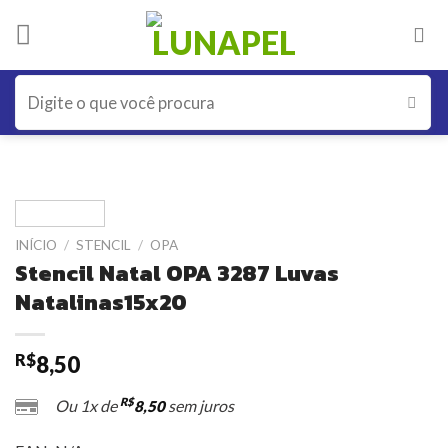
Skip
to
content
Pesquisar
por:
INÍCIO
/
STENCIL
/
OPA
Stencil Natal OPA 3287 Luvas
Natalinas15x20
R$
8,50
R$
Ou 1x de
sem juros
8,50