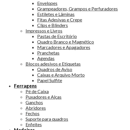
Envelopes
Grampeadores, Grampos e Perfuradores
Estiletes e Lâminas
Fitas Adesivas e Crepe
Clips e Blinders
Impressos e Livros
Pastas de Escritório
Quadro Branco e Magnético
Marcadores e Apagadores
Pranchetas
Agendas
Blocos adesivos e Etiquetas
Quadros de Aviso
Caixas e Arquivo Morto
Papel Sulfite
Ferragens
Pé de Caixa
Puxadores e Alças
Ganchos
Abridores
Fechos
Suporte para quadros
Enfeites
Madeiras