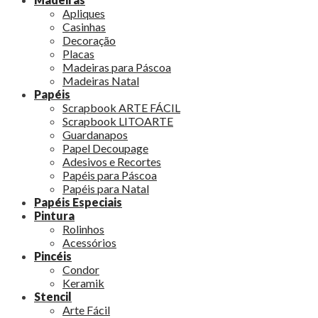
Apliques
Casinhas
Decoração
Placas
Madeiras para Páscoa
Madeiras Natal
Papéis
Scrapbook ARTE FÁCIL
Scrapbook LITOARTE
Guardanapos
Papel Decoupage
Adesivos e Recortes
Papéis para Páscoa
Papéis para Natal
Papéis Especiais
Pintura
Rolinhos
Acessórios
Pincéis
Condor
Keramik
Stencil
Arte Fácil