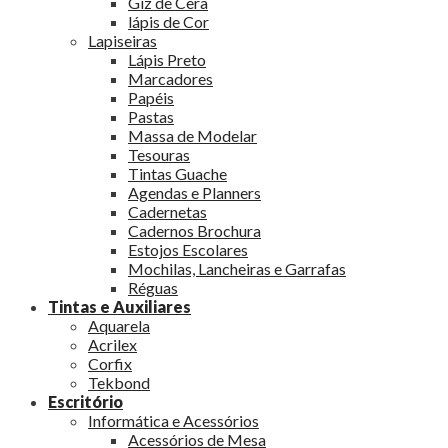
Giz de Cera
lápis de Cor
Lapiseiras
Lápis Preto
Marcadores
Papéis
Pastas
Massa de Modelar
Tesouras
Tintas Guache
Agendas e Planners
Cadernetas
Cadernos Brochura
Estojos Escolares
Mochilas, Lancheiras e Garrafas
Réguas
Tintas e Auxiliares
Aquarela
Acrilex
Corfix
Tekbond
Escritório
Informática e Acessórios
Acessórios de Mesa