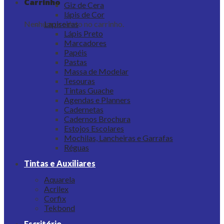
Carrinho
Giz de Cera
lápis de Cor
Nenhum produto no carrinho.
Lapiseiras
Lápis Preto
Marcadores
Papéis
Pastas
Massa de Modelar
Tesouras
Tintas Guache
Agendas e Planners
Cadernetas
Cadernos Brochura
Estojos Escolares
Mochilas, Lancheiras e Garrafas
Réguas
Tintas e Auxiliares
Aquarela
Acrilex
Corfix
Tekbond
Escritório