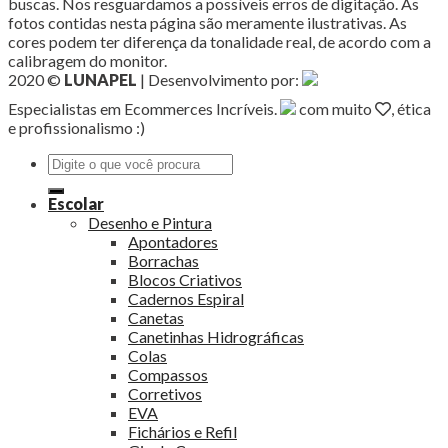
buscas. Nos resguardamos a possíveis erros de digitação. As
fotos contidas nesta página são meramente ilustrativas. As
cores podem ter diferença da tonalidade real, de acordo com a
calibragem do monitor.
2020 ©
LUNAPEL
| Desenvolvimento por:
Especialistas em Ecommerces Incríveis.
com muito
, ética
e profissionalismo :)
Pesquisar
por:
Escolar
Desenho e Pintura
Apontadores
Borrachas
Blocos Criativos
Cadernos Espiral
Canetas
Canetinhas Hidrográficas
Colas
Compassos
Corretivos
EVA
Fichários e Refil