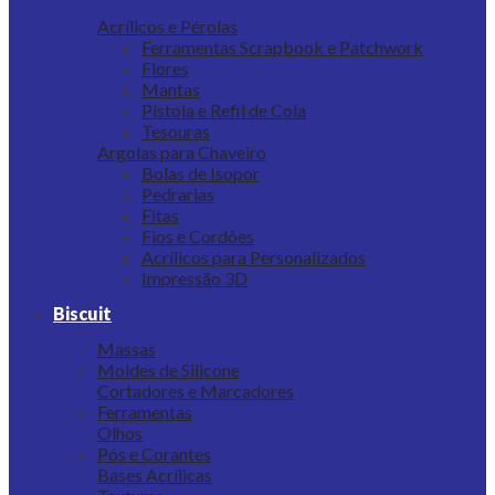
Acrílicos e Pérolas
Ferramentas Scrapbook e Patchwork
Flores
Mantas
Pistola e Refil de Cola
Tesouras
Argolas para Chaveiro
Bolas de Isopor
Pedrarias
Fitas
Fios e Cordões
Acrílicos para Personalizados
Impressão 3D
Biscuit
Massas
Moldes de Silicone
Cortadores e Marcadores
Ferramentas
Olhos
Pós e Corantes
Bases Acrílicas