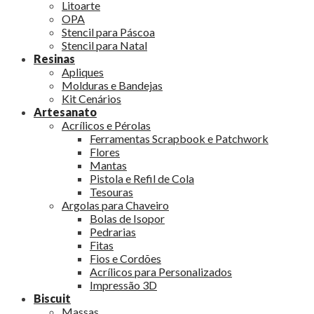
Litoarte
OPA
Stencil para Páscoa
Stencil para Natal
Resinas
Apliques
Molduras e Bandejas
Kit Cenários
Artesanato
Acrílicos e Pérolas
Ferramentas Scrapbook e Patchwork
Flores
Mantas
Pistola e Refil de Cola
Tesouras
Argolas para Chaveiro
Bolas de Isopor
Pedrarias
Fitas
Fios e Cordões
Acrílicos para Personalizados
Impressão 3D
Biscuit
Massas