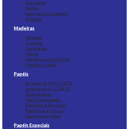
Abridores
Fechos
Suporte para quadros
Enfeites
Madeiras
Apliques
Casinhas
Decoração
Placas
Madeiras para Páscoa
Madeiras Natal
Papéis
Scrapbook ARTE FÁCIL
Scrapbook LITOARTE
Guardanapos
Papel Decoupage
Adesivos e Recortes
Papéis para Páscoa
Papéis para Natal
Papéis Especiais