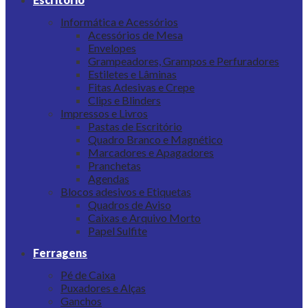
Informática e Acessórios
Acessórios de Mesa
Envelopes
Grampeadores, Grampos e Perfuradores
Estiletes e Lâminas
Fitas Adesivas e Crepe
Clips e Blinders
Impressos e Livros
Pastas de Escritório
Quadro Branco e Magnético
Marcadores e Apagadores
Pranchetas
Agendas
Blocos adesivos e Etiquetas
Quadros de Aviso
Caixas e Arquivo Morto
Papel Sulfite
Ferragens
Pé de Caixa
Puxadores e Alças
Ganchos