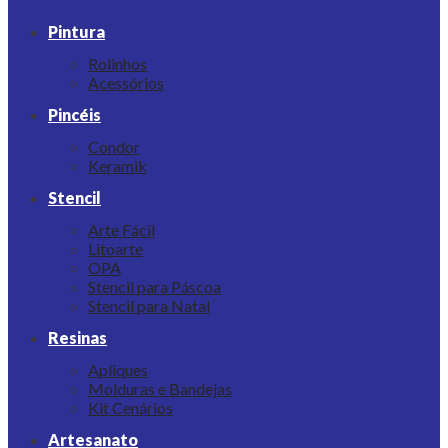
Pintura
Rolinhos
Acessórios
Pincéis
Condor
Keramik
Stencil
Arte Fácil
Litoarte
OPA
Stencil para Páscoa
Stencil para Natal
Resinas
Apliques
Molduras e Bandejas
Kit Cenários
Artesanato