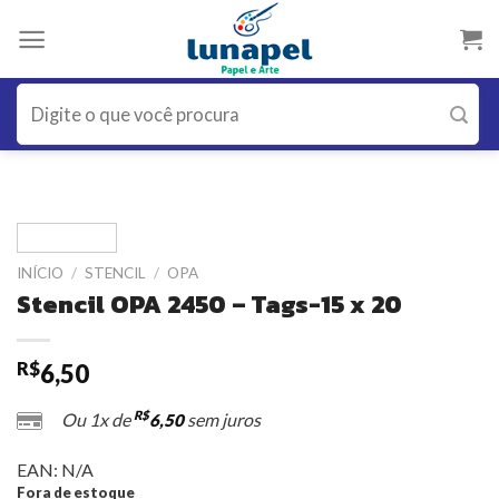
Skip
to
content
Pesquisar
por:
INÍCIO
/
STENCIL
/
OPA
Stencil OPA 2450 – Tags-15 x 20
R$
6,50
R$
Ou 1x de
sem juros
6,50
EAN:
N/A
Fora de estoque