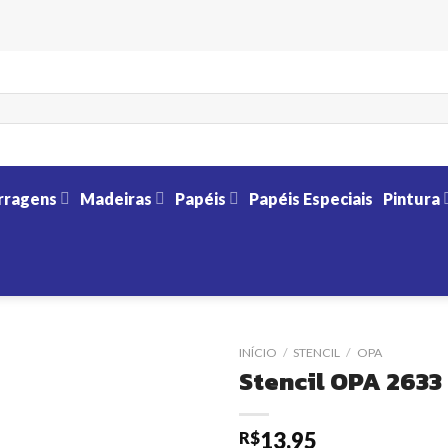
rragens
Madeiras
Papéis
Papéis Especiais
Pintura
INÍCIO
/
STENCIL
/
OPA
Stencil OPA 2633 
13,95
R$