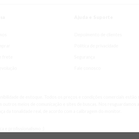
sa
Ajuda e Suporte
mos
Depoimento de clientes
mprar
Política de privacidade
e frete
Segurança
evolução
Fale conosco
onibilidade de estoque. Todos os preços e condições comerciais estão 
 outros meios de comunicação e sites de buscas. Nos resguardamos a p
ça da tonalidade real, de acordo com a calibragem do monitor.
ica e profissionalismo :)