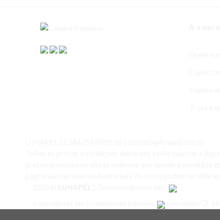
A empre
Quem so
Como co
Política d
Troca e d
LUNAPEL 11.584.759/0001-85 | contato@lunapel.com.br
Todos os preços e condições deste site estão sujeitos à disp
preços previstos no site prevalecem aos demais anunciados em
página são meramente ilustrativas. As cores podem ter diferen
2020 ©
LUNAPEL
| Desenvolvimento por:
Especialistas em Ecommerces Incríveis.
com muito
, ét