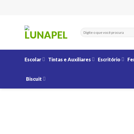
Skip
to
content
Pesquisar
por:
Escolar
Tintas e Auxiliares
Escritório
Fe
Biscuit