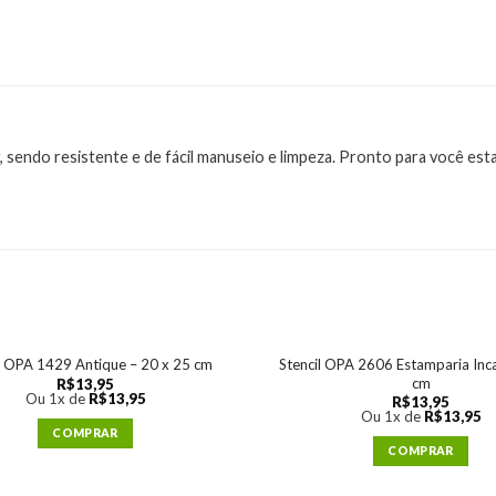
 sendo resistente e de fácil manuseio e limpeza. Pronto para você es
Stencil OPA 2606 Estamparia Inca
l OPA 1429 Antique – 20 x 25 cm
cm
R$
13,95
Ou 1x de
R$
13,95
R$
13,95
Ou 1x de
R$
13,95
COMPRAR
COMPRAR