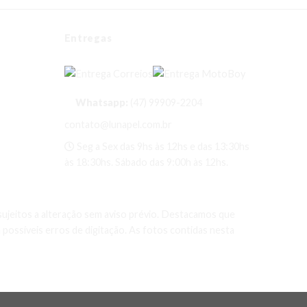
Entregas
Whatsapp:
(47) 99909-2204
contato@lunapel.com.br
Seg a Sex das 9hs às 12hs e das 13:30hs
às 18:30hs. Sábado das 9:00h às 12hs.
sujeitos a alteração sem aviso prévio. Destacamos que
ossíveis erros de digitação. As fotos contidas nesta