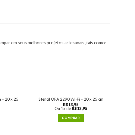
tampar em seus melhores projetos artesanais ,tais como:
Agora 
 – 20 x 25
Stencil OPA 2290 Wi-Fi – 20 x 25 cm
R$
13,95
Ou 1x de
R$
13,95
COMPRAR