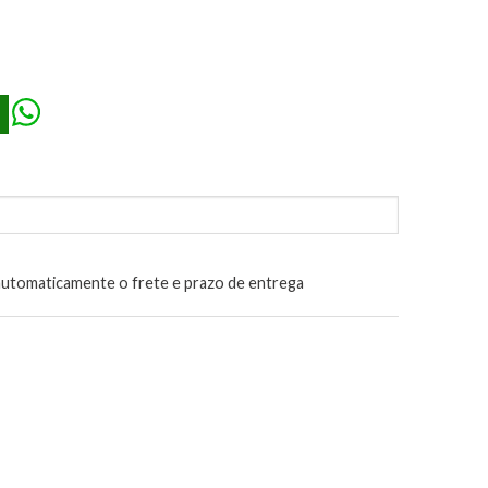
 III - 20 x 25 cm quantidade
automaticamente o frete e prazo de entrega