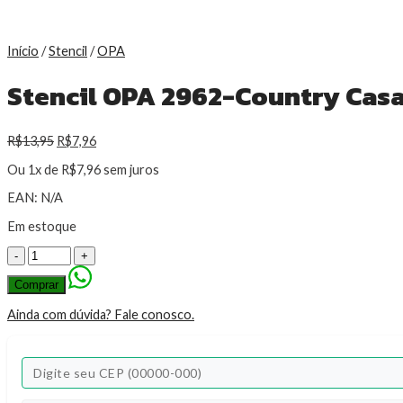
Início
/
Stencil
/
OPA
Stencil OPA 2962-Country Casa I
R$
13,95
R$
7,96
Ou 1x de
R$
7,96
sem juros
EAN:
N/A
Em estoque
Stencil
OPA
2962-
Comprar
Country
Casa
Ainda com dúvida? Fale conosco.
III
-
20
x
25