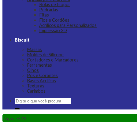
Bolas de Isopor
Pedrarias
Fitas
Fios e Cordões
Acrílicos para Personalizados
Impressão 3D
Biscuit
Massas
Moldes de Silicone
Cortadores e Marcadores
Ferramentas
Olhos
Pós e Corantes
Bases Acrílicas
Texturas
Carimbos
Pesquisar
por:
Agora -43%