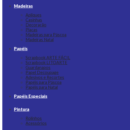
Madeiras
Apliques
Casinhas
Decoração
Placas
Madeiras para Páscoa
Madeiras Natal
Papéis
Scrapbook ARTE FÁCIL
Scrapbook LITOARTE
Guardanapos
Papel Decoupage
Adesivos e Recortes
Papéis para Páscoa
Papéis para Natal
Papéis Especiais
Pintura
Rolinhos
Acessórios