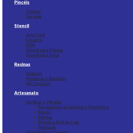
Pincéis
Condor
Keramik
Stencil
Arte Fácil
Litoarte
OPA
Stencil para Páscoa
Stencil para Natal
Resinas
Apliques
Molduras e Bandejas
Kit Cenários
Artesanato
Acrílicos e Pérolas
Ferramentas Scrapbook e Patchwork
Flores
Mantas
Pistola e Refil de Cola
Tesouras
Argolas para Chaveiro