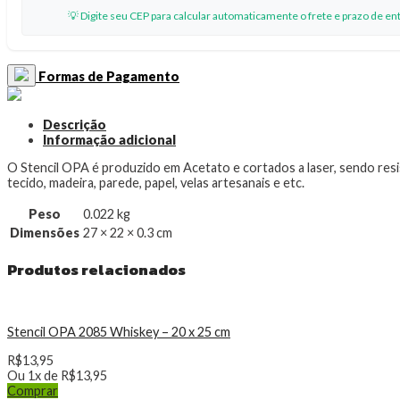
quantidade
💡 Digite seu CEP para calcular automaticamente o frete e prazo de en
Formas de Pagamento
Descrição
Informação adicional
O Stencil OPA é produzido em Acetato e cortados a laser, sendo resi
tecido, madeira, parede, papel, velas artesanais e etc.
Peso
0.022 kg
Dimensões
27 × 22 × 0.3 cm
Produtos relacionados
Stencil OPA 2085 Whiskey – 20 x 25 cm
R$
13,95
Ou 1x de
R$
13,95
Comprar