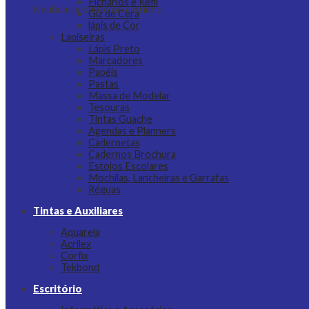
Fichários e Refil
Nenhum produto no carrinho.
Giz de Cera
lápis de Cor
Lapiseiras
Lápis Preto
Marcadores
Papéis
Pastas
Massa de Modelar
Tesouras
Tintas Guache
Agendas e Planners
Cadernetas
Cadernos Brochura
Estojos Escolares
Mochilas, Lancheiras e Garrafas
Réguas
Tintas e Auxiliares
Aquarela
Acrilex
Corfix
Tekbond
Escritório