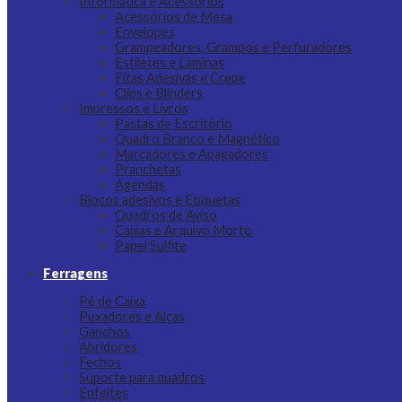
Informática e Acessórios
Acessórios de Mesa
Envelopes
Grampeadores, Grampos e Perfuradores
Estiletes e Lâminas
Fitas Adesivas e Crepe
Clips e Blinders
Impressos e Livros
Pastas de Escritório
Quadro Branco e Magnético
Marcadores e Apagadores
Pranchetas
Agendas
Blocos adesivos e Etiquetas
Quadros de Aviso
Caixas e Arquivo Morto
Papel Sulfite
Ferragens
Pé de Caixa
Puxadores e Alças
Ganchos
Abridores
Fechos
Suporte para quadros
Enfeites