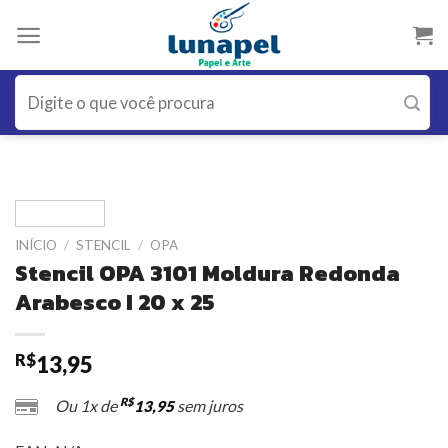
Skip
to
content
Pesquisar
por:
INÍCIO
/
STENCIL
/
OPA
Stencil OPA 3101 Moldura Redonda
Arabesco I 20 x 25
R$
13,95
R$
Ou 1x de
sem juros
13,95