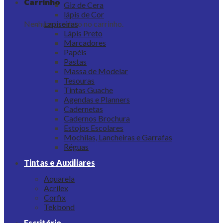
Carrinho
Giz de Cera
lápis de Cor
Nenhum produto no carrinho.
Lapiseiras
Lápis Preto
Marcadores
Papéis
Pastas
Massa de Modelar
Tesouras
Tintas Guache
Agendas e Planners
Cadernetas
Cadernos Brochura
Estojos Escolares
Mochilas, Lancheiras e Garrafas
Réguas
Tintas e Auxiliares
Aquarela
Acrilex
Corfix
Tekbond
Escritório