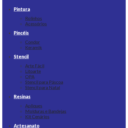
Pintura
Rolinhos
Acessórios
Pincéis
Condor
Keramik
Stencil
Arte Fácil
Litoarte
OPA
Stencil para Páscoa
Stencil para Natal
Resinas
Apliques
Molduras e Bandejas
Kit Cenários
Artesanato