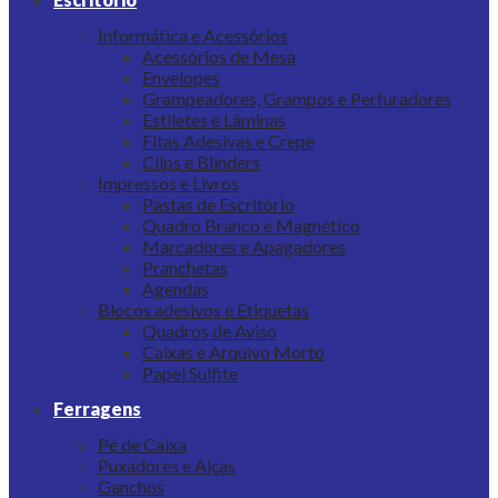
Informática e Acessórios
Acessórios de Mesa
Envelopes
Grampeadores, Grampos e Perfuradores
Estiletes e Lâminas
Fitas Adesivas e Crepe
Clips e Blinders
Impressos e Livros
Pastas de Escritório
Quadro Branco e Magnético
Marcadores e Apagadores
Pranchetas
Agendas
Blocos adesivos e Etiquetas
Quadros de Aviso
Caixas e Arquivo Morto
Papel Sulfite
Ferragens
Pé de Caixa
Puxadores e Alças
Ganchos