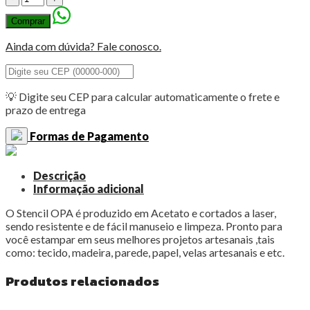
OPA
Comprar
3299
Palavras
Ainda com dúvida? Fale conosco.
Jardim
Botânico
10
x
💡 Digite seu CEP para calcular automaticamente o frete e
30
prazo de entrega
quantidade
Formas de Pagamento
Descrição
Informação adicional
O Stencil OPA é produzido em Acetato e cortados a laser,
sendo resistente e de fácil manuseio e limpeza. Pronto para
você estampar em seus melhores projetos artesanais ,tais
como: tecido, madeira, parede, papel, velas artesanais e etc.
Produtos relacionados