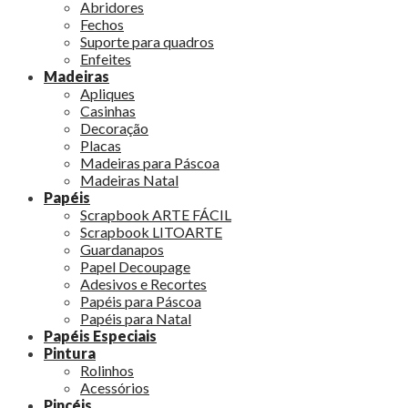
Abridores
Fechos
Suporte para quadros
Enfeites
Madeiras
Apliques
Casinhas
Decoração
Placas
Madeiras para Páscoa
Madeiras Natal
Papéis
Scrapbook ARTE FÁCIL
Scrapbook LITOARTE
Guardanapos
Papel Decoupage
Adesivos e Recortes
Papéis para Páscoa
Papéis para Natal
Papéis Especiais
Pintura
Rolinhos
Acessórios
Pincéis