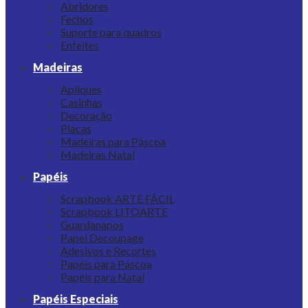
Abridores
Fechos
Suporte para quadros
Enfeites
Madeiras
Apliques
Casinhas
Decoração
Placas
Madeiras para Páscoa
Madeiras Natal
Papéis
Scrapbook ARTE FÁCIL
Scrapbook LITOARTE
Guardanapos
Papel Decoupage
Adesivos e Recortes
Papéis para Páscoa
Papéis para Natal
Papéis Especiais