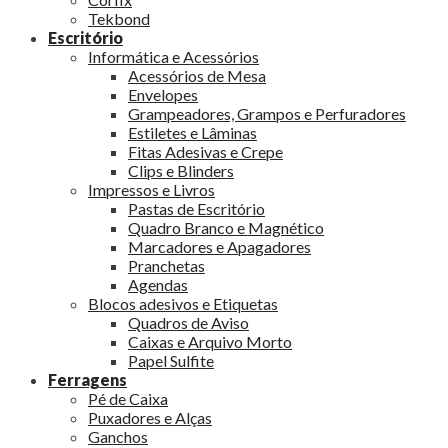
Tekbond
Escritório
Informática e Acessórios
Acessórios de Mesa
Envelopes
Grampeadores, Grampos e Perfuradores
Estiletes e Lâminas
Fitas Adesivas e Crepe
Clips e Blinders
Impressos e Livros
Pastas de Escritório
Quadro Branco e Magnético
Marcadores e Apagadores
Pranchetas
Agendas
Blocos adesivos e Etiquetas
Quadros de Aviso
Caixas e Arquivo Morto
Papel Sulfite
Ferragens
Pé de Caixa
Puxadores e Alças
Ganchos