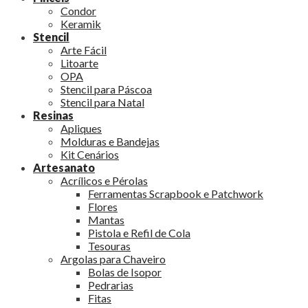
Condor
Keramik
Stencil
Arte Fácil
Litoarte
OPA
Stencil para Páscoa
Stencil para Natal
Resinas
Apliques
Molduras e Bandejas
Kit Cenários
Artesanato
Acrílicos e Pérolas
Ferramentas Scrapbook e Patchwork
Flores
Mantas
Pistola e Refil de Cola
Tesouras
Argolas para Chaveiro
Bolas de Isopor
Pedrarias
Fitas