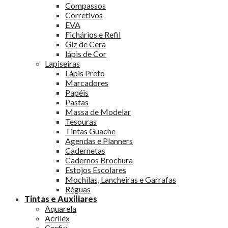
Compassos
Corretivos
EVA
Fichários e Refil
Giz de Cera
lápis de Cor
Lapiseiras
Lápis Preto
Marcadores
Papéis
Pastas
Massa de Modelar
Tesouras
Tintas Guache
Agendas e Planners
Cadernetas
Cadernos Brochura
Estojos Escolares
Mochilas, Lancheiras e Garrafas
Réguas
Tintas e Auxiliares
Aquarela
Acrilex
Corfix