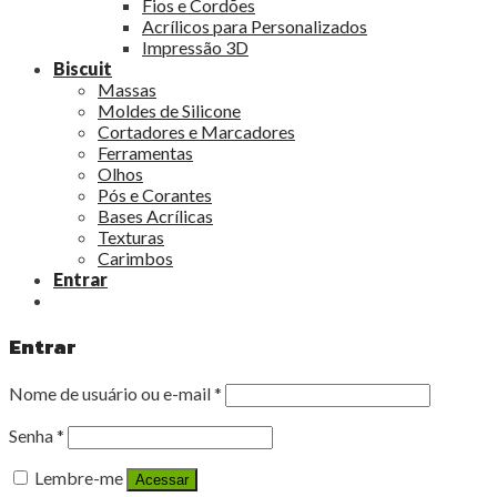
Fios e Cordões
Acrílicos para Personalizados
Impressão 3D
Biscuit
Massas
Moldes de Silicone
Cortadores e Marcadores
Ferramentas
Olhos
Pós e Corantes
Bases Acrílicas
Texturas
Carimbos
Entrar
Entrar
Nome de usuário ou e-mail
*
Senha
*
Lembre-me
Acessar