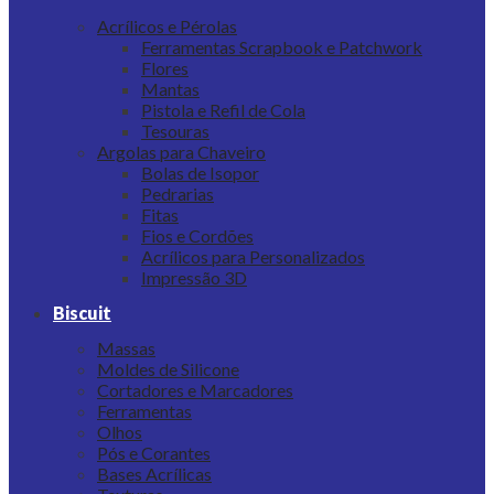
Acrílicos e Pérolas
Ferramentas Scrapbook e Patchwork
Flores
Mantas
Pistola e Refil de Cola
Tesouras
Argolas para Chaveiro
Bolas de Isopor
Pedrarias
Fitas
Fios e Cordões
Acrílicos para Personalizados
Impressão 3D
Biscuit
Massas
Moldes de Silicone
Cortadores e Marcadores
Ferramentas
Olhos
Pós e Corantes
Bases Acrílicas