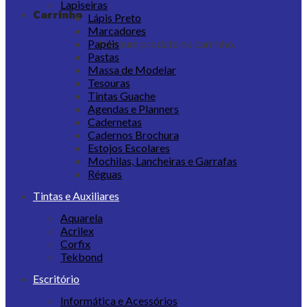
Lapiseiras
Carrinho
Lápis Preto
Marcadores
Nenhum produto no carrinho.
Papéis
Pastas
Massa de Modelar
Tesouras
Tintas Guache
Agendas e Planners
Cadernetas
Cadernos Brochura
Estojos Escolares
Mochilas, Lancheiras e Garrafas
Réguas
Tintas e Auxiliares
Aquarela
Acrilex
Corfix
Tekbond
Escritório
Informática e Acessórios