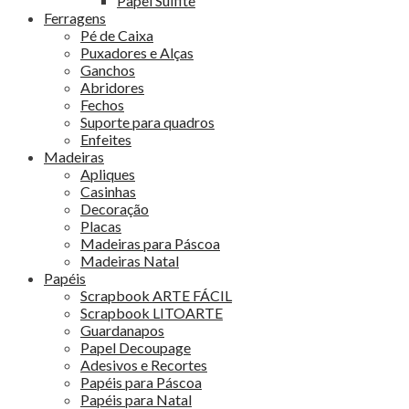
Papel Sulfite
Ferragens
Pé de Caixa
Puxadores e Alças
Ganchos
Abridores
Fechos
Suporte para quadros
Enfeites
Madeiras
Apliques
Casinhas
Decoração
Placas
Madeiras para Páscoa
Madeiras Natal
Papéis
Scrapbook ARTE FÁCIL
Scrapbook LITOARTE
Guardanapos
Papel Decoupage
Adesivos e Recortes
Papéis para Páscoa
Papéis para Natal