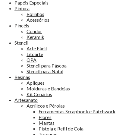
Papéis Especiais
Pintura
Rolinhos
Acessórios
Pincéis
Condor
Keramik
Stencil
Arte Fácil
Litoarte
OPA
Stencil para Páscoa
Stencil para Natal
Resinas
Apliques
Molduras e Bandejas
Kit Cenários
Artesanato
Acrílicos e Pérolas
Ferramentas Scrapbook e Patchwork
Flores
Mantas
Pistola e Refil de Cola
Tesouras