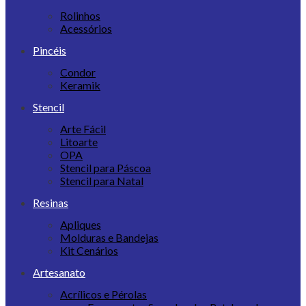
Rolinhos
Acessórios
Pincéis
Condor
Keramik
Stencil
Arte Fácil
Litoarte
OPA
Stencil para Páscoa
Stencil para Natal
Resinas
Apliques
Molduras e Bandejas
Kit Cenários
Artesanato
Acrílicos e Pérolas