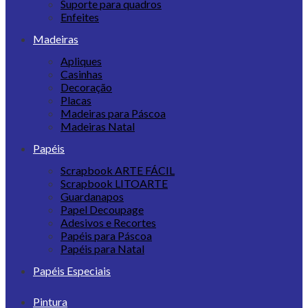
Suporte para quadros
Enfeites
Madeiras
Apliques
Casinhas
Decoração
Placas
Madeiras para Páscoa
Madeiras Natal
Papéis
Scrapbook ARTE FÁCIL
Scrapbook LITOARTE
Guardanapos
Papel Decoupage
Adesivos e Recortes
Papéis para Páscoa
Papéis para Natal
Papéis Especiais
Pintura