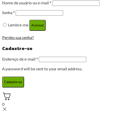
Nome de usuário ou e-mail
*
Senha
*
Lembre-me
Acessar
Perdeu sua senha?
Cadastre-se
Endereço de e-mail
*
A password will be sent to your email address.
Cadastre-se
0