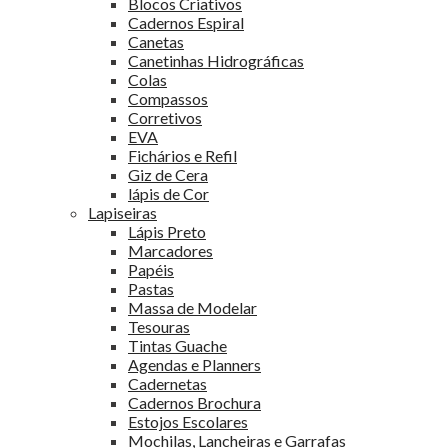
Blocos Criativos
Cadernos Espiral
Canetas
Canetinhas Hidrográficas
Colas
Compassos
Corretivos
EVA
Fichários e Refil
Giz de Cera
lápis de Cor
Lapiseiras
Lápis Preto
Marcadores
Papéis
Pastas
Massa de Modelar
Tesouras
Tintas Guache
Agendas e Planners
Cadernetas
Cadernos Brochura
Estojos Escolares
Mochilas, Lancheiras e Garrafas