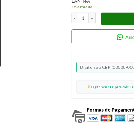
EAN:
N/A
Em estoque
Calculadora de Bolso 8 Dígitos
Ain
Digite seu CEP para calcul
Formas de Pagamen