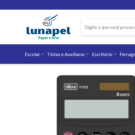
Skip
to
content
Pesquisar
por:
Escolar
Tintas e Auxiliares
Escritório
Ferrag