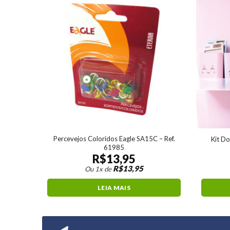
s Astros
Percevejos Coloridos Eagle SA15C – Ref.
Kit Do
61985
R$
13,95
R$
13,95
Ou 1x de
LEIA MAIS