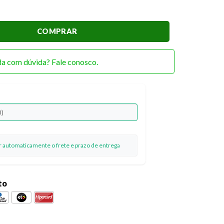
 Grande TC03 Preto quantidade
COMPRAR
da com dúvida? Fale conosco.
ar automaticamente o frete e prazo de entrega
to