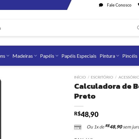
Fale Conosco
ens
Madeiras
Papéis
Papéis Especiais
Pintura
Pincéis
INÍCIO
/
ESCRITÓRIO
/
ACESSÓRIO
Calculadora de B
Preto
48,90
R$
R$
48,90
Ou 1x de
sem jur