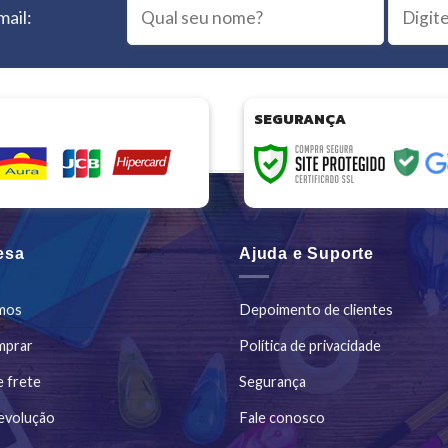
mail:
SEGURANÇA
esa
Ajuda e Suporte
mos
Depoimento de clientes
mprar
Política de privacidade
e frete
Segurança
evolução
Fale conosco