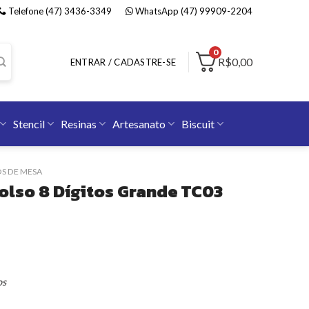
Telefone (47) 3436-3349
WhatsApp (47) 99909-2204
0
R$0,00
ENTRAR / CADASTRE-SE
Stencil
Resinas
Artesanato
Biscuit
S DE MESA
olso 8 Dígitos Grande TC03
os