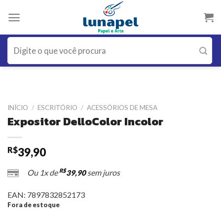
Skip
to
content
Pesquisar
por:
INÍCIO
/
ESCRITÓRIO
/
ACESSÓRIOS DE MESA
Expositor DelloColor Incolor
R$
39,90
R$
Ou 1x de
sem juros
39,90
EAN:
7897832852173
Fora de estoque