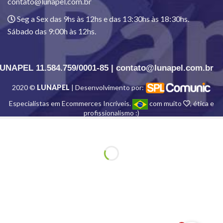
contato@lunapel.com.br
Seg a Sex das 9hs às 12hs e das 13:30hs às 18:30hs.
Sábado das 9:00h às 12hs.
UNAPEL 11.584.759/0001-85 | contato@lunapel.com.br
2020 ©
LUNAPEL
| Desenvolvimento por:
Especialistas em Ecommerces Incríveis.
com muito
, ética e
profissionalismo :)