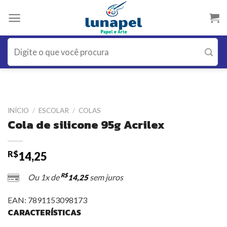
Skip
to
content
Pesquisar
por:
INÍCIO
/
ESCOLAR
/
COLAS
Cola de silicone 95g Acrilex
R$
14,25
R$
Ou 1x de
sem juros
14,25
EAN:
7891153098173
CARACTERÍSTICAS