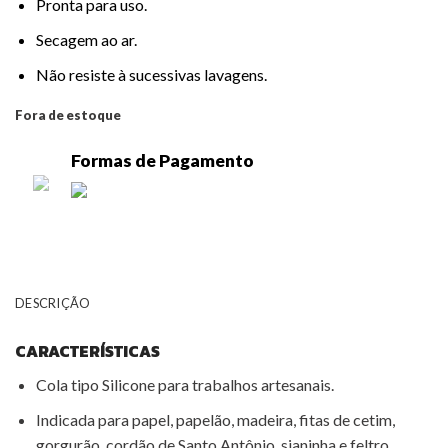
Pronta para uso.
Secagem ao ar.
Não resiste à sucessivas lavagens.
Fora de estoque
Formas de Pagamento
DESCRIÇÃO
CARACTERÍSTICAS
Cola tipo Silicone para trabalhos artesanais.
Indicada para papel, papelão, madeira, fitas de cetim,
gorgurão, cordão de Santo Antônio, sianinha e feltro.