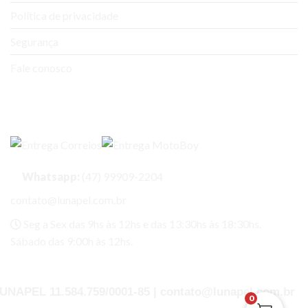
Política de privacidade
Segurança
Fale conosco
Entregas
Whatsapp:
(47) 99909-2204
contato@lunapel.com.br
Seg a Sex das 9hs às 12hs e das 13:30hs às 18:30hs.
Sábado das 9:00h às 12hs.
UNAPEL 11.584.759/0001-85 | contato@lunapel.com.br
0