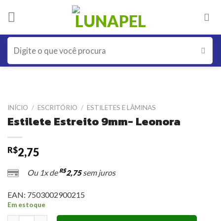
Skip
to
content
Pesquisar
por:
INÍCIO
/
ESCRITÓRIO
/
ESTILETES E LÂMINAS
Estilete Estreito 9mm- Leonora
R$
2,75
R$
Ou 1x de
sem juros
2,75
EAN:
7503002900215
Em estoque
Estilete Estreito 9mm- Leonora quantidade