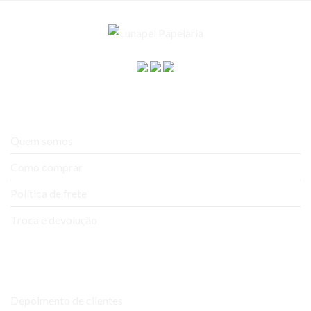
A empresa
Quem somos
Como comprar
Política de frete
Troca e devolução
Ajuda e Suporte
Depoimento de clientes