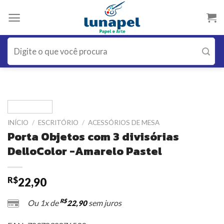
Skip
to
content
Pesquisar
por:
INÍCIO
/
ESCRITÓRIO
/
ACESSÓRIOS DE MESA
Porta Objetos com 3 divisórias
DelloColor -Amarelo Pastel
R$
22,90
R$
Ou 1x de
sem juros
22,90