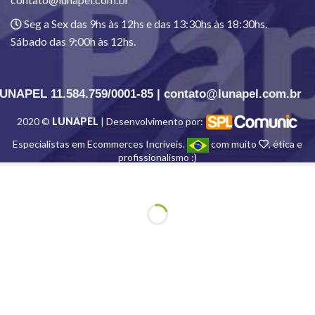
Seg a Sex das 9hs às 12hs e das 13:30hs às 18:30hs.
Sábado das 9:00h às 12hs.
UNAPEL 11.584.759/0001-85 | contato@lunapel.com.br
2020 ©
LUNAPEL
| Desenvolvimento por:
Especialistas em Ecommerces Incríveis.
com muito
, ética e
profissionalismo :)