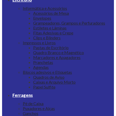
Informática e Acessórios
Acessórios de Mesa
Envelopes
Grampeadores, Grampos e Perfuradores
Estiletes e Lâminas
Fitas Adesivas e Crepe
Clips e Blinders
Impressos e Livros
Pastas de Escritório
Quadro Branco e Magnético
Marcadores e Apagadores
Pranchetas
Agendas
Blocos adesivos e Etiquetas
Quadros de Aviso
Caixas e Arquivo Morto
Papel Sulfite
Ferragens
Pé de Caixa
Puxadores e Alças
Ganchos