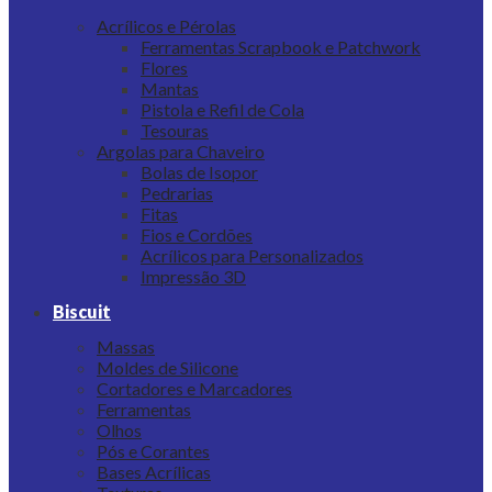
Acrílicos e Pérolas
Ferramentas Scrapbook e Patchwork
Flores
Mantas
Pistola e Refil de Cola
Tesouras
Argolas para Chaveiro
Bolas de Isopor
Pedrarias
Fitas
Fios e Cordões
Acrílicos para Personalizados
Impressão 3D
Biscuit
Massas
Moldes de Silicone
Cortadores e Marcadores
Ferramentas
Olhos
Pós e Corantes
Bases Acrílicas