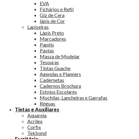
EVA
Fichários e Refil
Giz de Cera
lápis de Cor
Lapiseiras
Lápis Preto
Marcadores
Papéis
Pastas
Massa de Modelar
Tesouras
Tintas Guache
Agendas e Planners
Cadernetas
Cadernos Brochura
Estojos Escolares
Mochilas, Lancheiras e Garrafas
Réguas
Tintas e Auxiliares
Aquarela
Acrilex
Corfix
Tekbond
Escritório