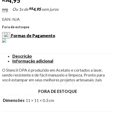
4,95
Ou 1x de
R$
4,95
sem juros
EAN:
N/A
Fora de estoque
Formas de Pagamento
Descrição
Informação adicional
O Stencil OPA é produzido em Acetato e cortados a laser,
sendo resistente e de fácil manuseio e limpeza. Pronto para
você estampar em seus melhores projetos artesanais ,tais
como: tecido, madeira, parede, papel, velas artesanais e etc.
FORA DE ESTOQUE
FORA DE ESTOQUE
Peso
0.015 kg
Dimensões
11 × 11 × 0.3 cm