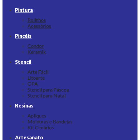
Pintura
Rolinhos
Acessórios
Pincéis
Condor
Keramik
Stencil
Arte Fácil
Litoarte
OPA
Stencil para Páscoa
Stencil para Natal
Resinas
Apliques
Molduras e Bandejas
Kit Cenários
Artesanato