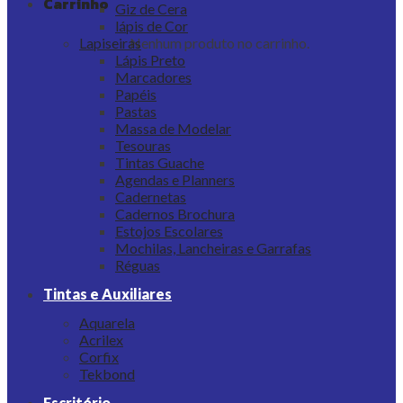
Carrinho
Giz de Cera
lápis de Cor
Nenhum produto no carrinho.
Lapiseiras
Lápis Preto
Marcadores
Papéis
Pastas
Massa de Modelar
Tesouras
Tintas Guache
Agendas e Planners
Cadernetas
Cadernos Brochura
Estojos Escolares
Mochilas, Lancheiras e Garrafas
Réguas
Tintas e Auxiliares
Aquarela
Acrilex
Corfix
Tekbond
Escritório