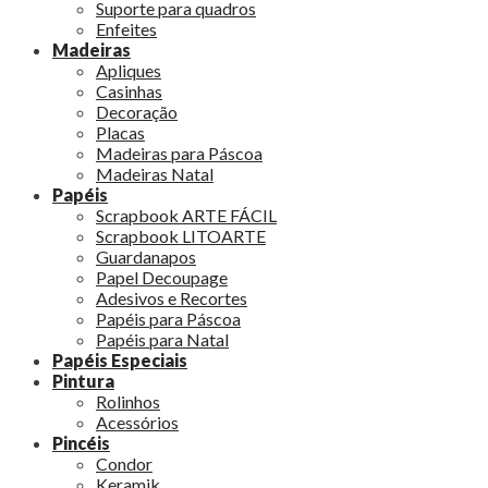
Suporte para quadros
Enfeites
Madeiras
Apliques
Casinhas
Decoração
Placas
Madeiras para Páscoa
Madeiras Natal
Papéis
Scrapbook ARTE FÁCIL
Scrapbook LITOARTE
Guardanapos
Papel Decoupage
Adesivos e Recortes
Papéis para Páscoa
Papéis para Natal
Papéis Especiais
Pintura
Rolinhos
Acessórios
Pincéis
Condor
Keramik