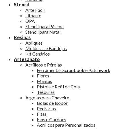
Stencil
Arte Fácil
Litoarte
OPA
Stencil para Páscoa
Stencil para Natal
Resinas
Apliques
Molduras e Bandejas
Kit Cenários
Artesanato
Acrílicos e Pérolas
Ferramentas Scrapbook e Patchwork
Flores
Mantas
Pistola e Refil de Cola
Tesouras
Argolas para Chaveiro
Bolas de Isopor
Pedrarias
Fitas
Fios e Cordões
Acrílicos para Personalizados