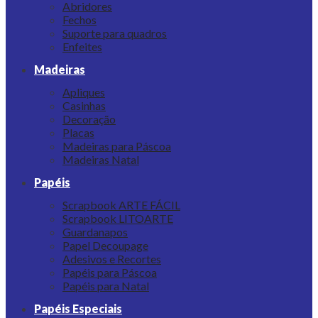
Abridores
Fechos
Suporte para quadros
Enfeites
Madeiras
Apliques
Casinhas
Decoração
Placas
Madeiras para Páscoa
Madeiras Natal
Papéis
Scrapbook ARTE FÁCIL
Scrapbook LITOARTE
Guardanapos
Papel Decoupage
Adesivos e Recortes
Papéis para Páscoa
Papéis para Natal
Papéis Especiais