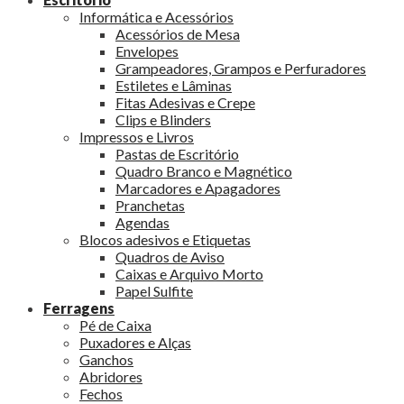
Informática e Acessórios
Acessórios de Mesa
Envelopes
Grampeadores, Grampos e Perfuradores
Estiletes e Lâminas
Fitas Adesivas e Crepe
Clips e Blinders
Impressos e Livros
Pastas de Escritório
Quadro Branco e Magnético
Marcadores e Apagadores
Pranchetas
Agendas
Blocos adesivos e Etiquetas
Quadros de Aviso
Caixas e Arquivo Morto
Papel Sulfite
Ferragens
Pé de Caixa
Puxadores e Alças
Ganchos
Abridores
Fechos