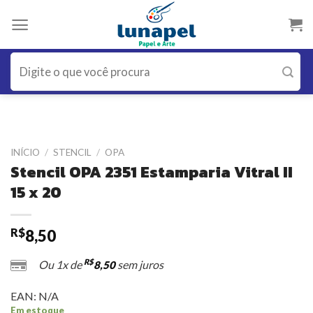
Skip
to
content
Pesquisar
por:
INÍCIO
/
STENCIL
/
OPA
Stencil OPA 2351 Estamparia Vitral II
15 x 20
R$
8,50
R$
Ou 1x de
sem juros
8,50
EAN:
N/A
Em estoque